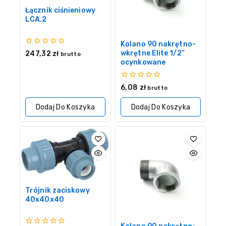
Łącznik ciśnieniowy
LCA.2
Kolano 90 nakrętno-
0
wkrętne Elite 1/2”
247,32
zł
brutto
z
ocynkowane
5
0
6,08
zł
brutto
z
5
Dodaj Do Koszyka
Dodaj Do Koszyka
Trójnik zaciskowy
40x40x40