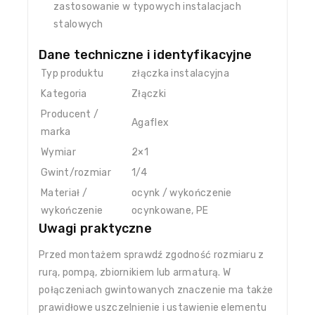
zastosowanie w typowych instalacjach
stalowych
Dane techniczne i identyfikacyjne
Typ produktu
złączka instalacyjna
Kategoria
Złączki
Producent /
Agaflex
marka
Wymiar
2×1
Gwint/rozmiar
1/4
Materiał /
ocynk / wykończenie
wykończenie
ocynkowane, PE
Uwagi praktyczne
Przed montażem sprawdź zgodność rozmiaru z
rurą, pompą, zbiornikiem lub armaturą. W
połączeniach gwintowanych znaczenie ma także
prawidłowe uszczelnienie i ustawienie elementu