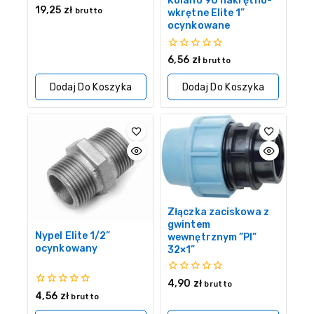
Kolano 90 nakrętno-
0
19,25
zł
brutto
wkrętne Elite 1”
z
ocynkowane
5
0
6,56
zł
brutto
z
5
Dodaj Do Koszyka
Dodaj Do Koszyka
Złączka zaciskowa z
gwintem
Nypel Elite 1/2”
wewnętrznym ”PI”
ocynkowany
32×1”
0
4,90
zł
brutto
z
0
4,56
zł
brutto
5
z