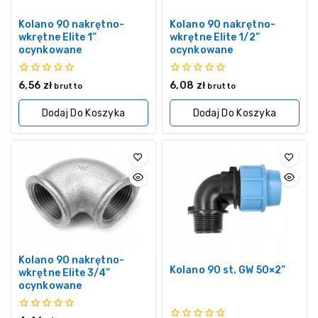
Kolano 90 nakrętno-
Kolano 90 nakrętno-
wkrętne Elite 1”
wkrętne Elite 1/2”
ocynkowane
ocynkowane
0
0
6,56
zł
6,08
zł
brutto
brutto
z
z
5
5
Dodaj Do Koszyka
Dodaj Do Koszyka
Kolano 90 nakrętno-
Kolano 90 st. GW 50×2”
wkrętne Elite 3/4”
ocynkowane