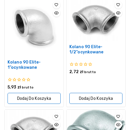
Kolano 90 Elite-
1/2”ocynkowane
Kolano 90 Elite-
1”ocynkowane
0
2,72
zł
brutto
z
5
0
5,93
zł
brutto
z
5
Dodaj Do Koszyka
Dodaj Do Koszyka