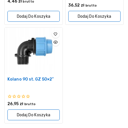
0
4,46
zł
brutto
0
z
36,52
zł
brutto
z
5
5
Dodaj Do Koszyka
Dodaj Do Koszyka
Kolano 90 st. GZ 50×2”
0
26,95
zł
brutto
z
5
Dodaj Do Koszyka