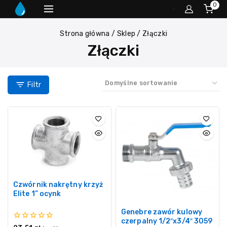
0
Strona główna
/
Sklep
/
Złączki
Złączki
Filtr
Czwórnik nakrętny krzyż
Elite 1” ocynk
Genebre zawór kulowy
czerpalny 1/2″x3/4″ 3059
0