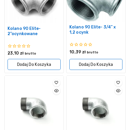
Kolano 90 Elite- 3/4” x
Kolano 90 Elite-
1,2 ocynk
2”ocynkowane
0
10,39
zł
0
brutto
23,10
zł
brutto
z
z
5
5
Dodaj Do Koszyka
Dodaj Do Koszyka