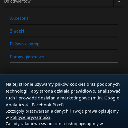
Do odwiertów
Akcesoria
Złączki
Falowniki pomp
Pompy głębinowe
Rury do studni
Na tej stronie używamy plików cookies oraz podobnych
Zbiorniki hydroforowe
technologii, aby strona działała prawidłowo, analizować
ruch i prowadzić działania marketingowe (m.in. Google
Narzędzia
Analytics 4 i Facebook Pixel).
Szczegóły przetwarzania danych i Twoje prawa opisujemy
w
Polityce prywatności
.
Zasady zakupów i świadczenia usług opisujemy w
© 2026 Dla Studniarza