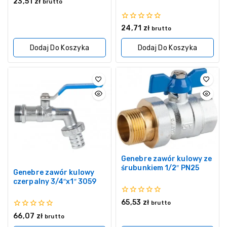
23,51
zł
brutto
z
5
0
24,71
zł
brutto
z
5
Dodaj Do Koszyka
Dodaj Do Koszyka
Genebre zawór kulowy ze
śrubunkiem 1/2″ PN25
Genebre zawór kulowy
czerpalny 3/4″x1″ 3059
0
65,53
zł
brutto
z
0
66,07
zł
5
brutto
z