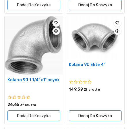
5
Dodaj Do Koszyka
Dodaj Do Koszyka
Kolano 90 Elite 4”
Kolano 90 1 1/4”x1” ocynk
0
149,39
zł
brutto
z
5
0
26,65
zł
brutto
z
5
Dodaj Do Koszyka
Dodaj Do Koszyka