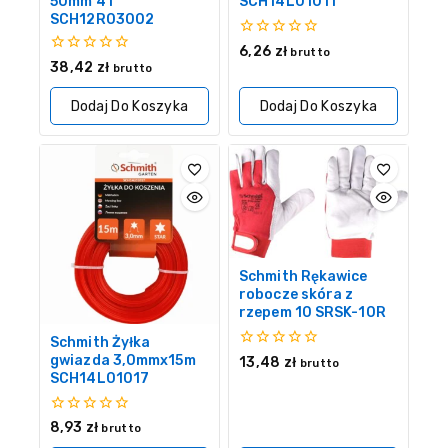
50mm 4T
SCH14L01011
SCH12R03002
0
6,26
zł
brutto
z
0
38,42
zł
brutto
5
z
5
Dodaj Do Koszyka
Dodaj Do Koszyka
Schmith Rękawice
robocze skóra z
rzepem 10 SRSK-10R
Schmith Żyłka
0
gwiazda 3,0mmx15m
13,48
zł
brutto
z
SCH14L01017
5
0
8,93
zł
brutto
z