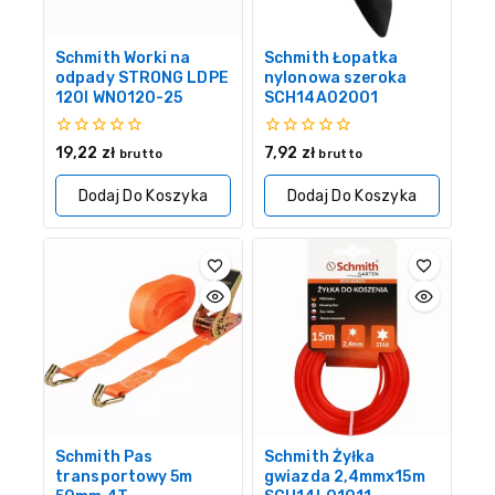
Schmith Worki na
Schmith Łopatka
odpady STRONG LDPE
nylonowa szeroka
120l WNO120-25
SCH14A02001
0
0
19,22
zł
7,92
zł
brutto
brutto
z
z
5
5
Dodaj Do Koszyka
Dodaj Do Koszyka
Schmith Pas
Schmith Żyłka
transportowy 5m
gwiazda 2,4mmx15m