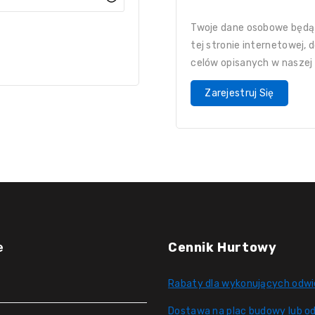
Twoje dane osobowe będą
tej stronie internetowej,
celów opisanych w naszej
Zarejestruj Się
e
Cennik Hurtowy
Rabaty dla wykonujących odwi
Dostawa na plac budowy lub od