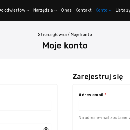
Do odwiertów
Narzędzia
O nas
Kontakt
Konto
Lista 
Strona główna
/
Moje konto
Moje konto
Zarejestruj się
Adres email
*
Na adres e-mail zostanie 