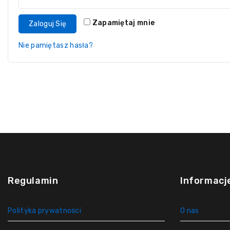
Zapamiętaj mnie
Zaloguj Się
Nie pamiętasz hasła?
Regulamin
Informacj
Polityka prywatności
O nas