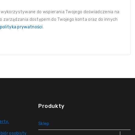
 wykorzystywane do wspierania Twojego doświadczenia na
 do zarządzania dostępem do Twojego konta oraz do innych
polityka prywatności
.
Produkty
erty.
Sklep
biór osobisty