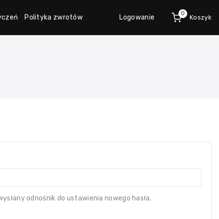
0
życzeń
Polityka zwrotów
Logowanie
Koszyk
wysłany odnośnik do ustawienia nowego hasła.