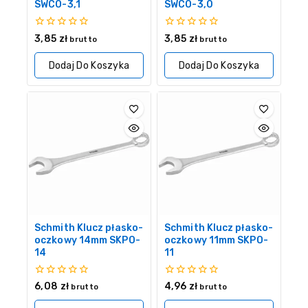
SWCO-3,1
SWCO-3,0
0
0
3,85
zł
3,85
zł
brutto
brutto
z
z
5
5
Dodaj Do Koszyka
Dodaj Do Koszyka
Schmith Klucz płasko-
Schmith Klucz płasko-
oczkowy 14mm SKPO-
oczkowy 11mm SKPO-
14
11
0
0
6,08
zł
4,96
zł
brutto
brutto
z
z
5
5