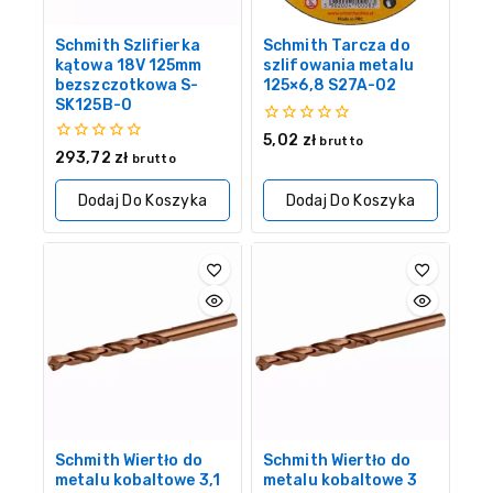
Schmith Szlifierka
Schmith Tarcza do
kątowa 18V 125mm
szlifowania metalu
bezszczotkowa S-
125×6,8 S27A-02
SK125B-0
0
5,02
zł
brutto
z
0
293,72
zł
brutto
5
z
5
Dodaj Do Koszyka
Dodaj Do Koszyka
Schmith Wiertło do
Schmith Wiertło do
metalu kobaltowe 3,1
metalu kobaltowe 3