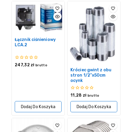
Łącznik ciśnieniowy
LCA.2
0
247,32
zł
brutto
z
Króciec gwint z obu
5
stron 1/2”x50cm
ocynk
0
11,28
zł
brutto
z
5
Dodaj Do Koszyka
Dodaj Do Koszyka