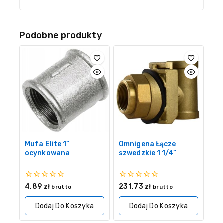
Podobne produkty
Mufa Elite 1”
Omnigena Łącze
ocynkowana
szwedzkie 1 1/4”
0
0
4,89
zł
231,73
zł
brutto
brutto
z
z
5
5
Dodaj Do Koszyka
Dodaj Do Koszyka