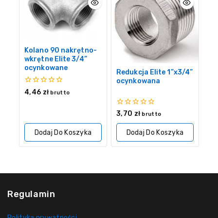
Kolano 90 nakrętno-
wkrętne Elite 3/4”
ocynkowane
Redukcja Elite 1”x3/4”
ocynkowana
0
4,46
zł
brutto
z
5
0
3,70
zł
brutto
z
5
Dodaj Do Koszyka
Dodaj Do Koszyka
Regulamin
Polityka prywatności