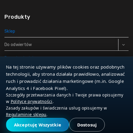
Produkty
Sklep
Do odwiertów
Rury do studni
Na tej stronie używamy plików cookies oraz podobnych
Zbiorniki hydroforowe
technologii, aby strona działała prawidłowo, analizować
ruch i prowadzić działania marketingowe (m.in. Google
Narzędzia
Analytics 4 i Facebook Pixel).
Szczegóły przetwarzania danych i Twoje prawa opisujemy
w
Polityce prywatności
.
Zasady zakupów i świadczenia usług opisujemy w
© 2026 Dla Studniarza
Regulaminie sklepu
.
Akceptuję Wszystkie
Dostosuj