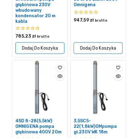
głębinowa 230V
Omnigena
wbudowany
kondensator 20 m
0
947,59
zł
brutto
kabla
z
5
0
785,23
zł
brutto
z
5
Dodaj Do Koszyka
Dodaj Do Koszyka
4SD 8-28(5,5kW)
3,5SC5-
OMNIGENA pompa
22(1,8kW)OMpompa
głębinowa 400V 20m
gł.230V WK 18m