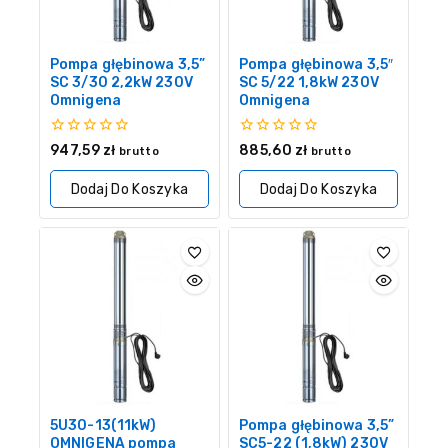
Pompa głębinowa 3,5”
Pompa głębinowa 3,5″
SC 3/30 2,2kW 230V
SC 5/22 1,8kW 230V
Omnigena
Omnigena
0
0
947,59
zł
885,60
zł
brutto
brutto
z
z
5
5
Dodaj Do Koszyka
Dodaj Do Koszyka
5U30-13(11kW)
Pompa głębinowa 3,5”
OMNIGENA pompa
SC5-22 (1,8kW) 230V