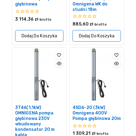
głębinowa
Omnigena WK do
studni 18m
0
3 114,36
zł
brutto
z
0
885,60
zł
brutto
5
z
5
Dodaj Do Koszyka
Dodaj Do Koszyka
3T46(1,1kW)
4SD6-20 (3kW)
OMNIGENA pompa
Omnigena 400V
głębinowa 230V
Pompa głębinowa 20m
wbudowany
kondensator 20 m
0
1 309,21
zł
brutto
kabla