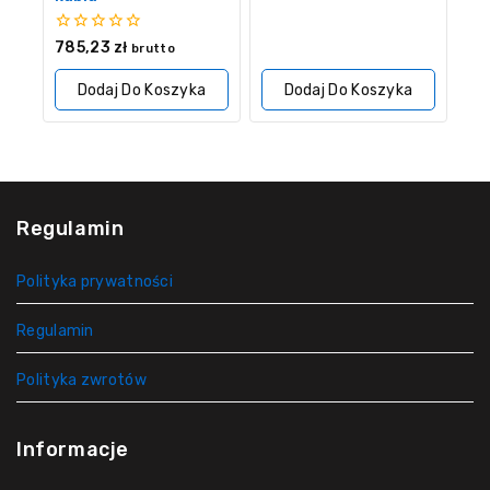
z
5
0
785,23
zł
brutto
z
5
Dodaj Do Koszyka
Dodaj Do Koszyka
Regulamin
Polityka prywatności
Regulamin
Polityka zwrotów
Informacje