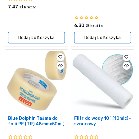
0
7,47
zł
brutto
z
5
0
6,30
zł
brutto
z
5
Dodaj Do Koszyka
Dodaj Do Koszyka
Blue Dolphin Taśma do
Filtr do wody 10” (10mic)-
folii PE (TR) 48mmx50m (
sznurowy