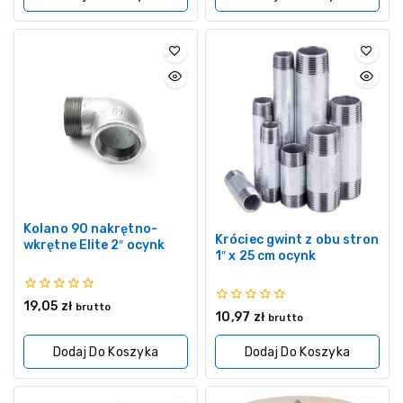
Kolano 90 nakrętno-
Króciec gwint z obu stron
wkrętne Elite 2″ ocynk
1″ x 25 cm ocynk
0
19,05
zł
brutto
0
10,97
zł
z
brutto
z
5
5
Dodaj Do Koszyka
Dodaj Do Koszyka