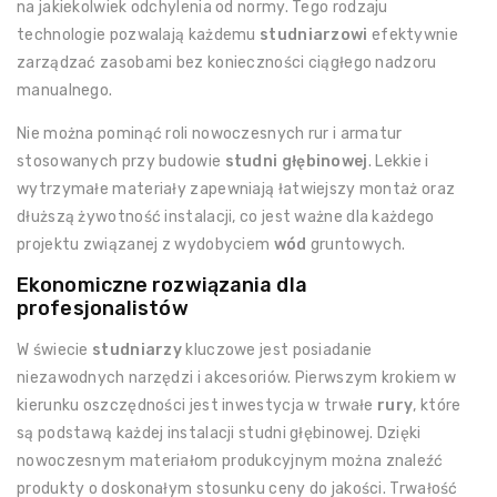
na jakiekolwiek odchylenia od normy. Tego rodzaju
technologie pozwalają każdemu
studniarzowi
efektywnie
zarządzać zasobami bez konieczności ciągłego nadzoru
manualnego.
Nie można pominąć roli nowoczesnych rur i armatur
stosowanych przy budowie
studni głębinowej
. Lekkie i
wytrzymałe materiały zapewniają łatwiejszy montaż oraz
dłuższą żywotność instalacji, co jest ważne dla każdego
projektu związanej z wydobyciem
wód
gruntowych.
Ekonomiczne rozwiązania dla
profesjonalistów
W świecie
studniarzy
kluczowe jest posiadanie
niezawodnych narzędzi i akcesoriów. Pierwszym krokiem w
kierunku oszczędności jest inwestycja w trwałe
rury
, które
są podstawą każdej instalacji studni głębinowej. Dzięki
nowoczesnym materiałom produkcyjnym można znaleźć
produkty o doskonałym stosunku ceny do jakości. Trwałość