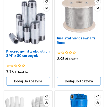
lina stal nierdzewna fi
5mm
Króciec gwint z obu stron
3/4″ x 30 cm ocynk
0
2,95
zł
brutto
z
5
0
7,76
zł
brutto
z
5
Dodaj Do Koszyka
Dodaj Do Koszyka