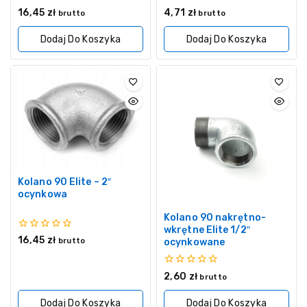
0
0
16,45
zł
4,71
zł
brutto
brutto
z
z
5
5
Dodaj Do Koszyka
Dodaj Do Koszyka
Kolano 90 Elite – 2″
ocynkowa
Kolano 90 nakrętno-
wkrętne Elite 1/2″
0
16,45
zł
brutto
ocynkowane
z
5
0
2,60
zł
brutto
z
5
Dodaj Do Koszyka
Dodaj Do Koszyka