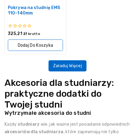
Pokrywa na studnię EMS
110-140mm
0
325,21
zł
brutto
z
5
Dodaj Do Koszyka
Załaduj Więcej
Akcesoria dla studniarzy:
praktyczne dodatki do
Twojej studni
Wytrzymałe akcesoria do studni
Każdy
studniarz
wie, jak ważne jest posiadanie odpowiednich
akcesoriów dla studniarza
, które zapewniają nie tylko