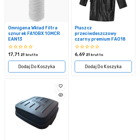
Omnigena Wkład filtra
Płaszcz
sznurek FA10BX 10MCR
przeciwdeszczowy
EAN13
czarny premium FA018
0
0
17,71
zł
6,69
zł
brutto
brutto
z
z
5
5
Dodaj Do Koszyka
Dodaj Do Koszyka