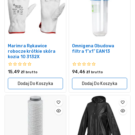
Marimra Rękawice
Omnigena Obudowa
robocze krótkie skóra
filtra 1”x1” EAN13
kozia 10 3132X
0
0
15,49
zł
94,46
zł
brutto
brutto
z
z
5
5
Dodaj Do Koszyka
Dodaj Do Koszyka