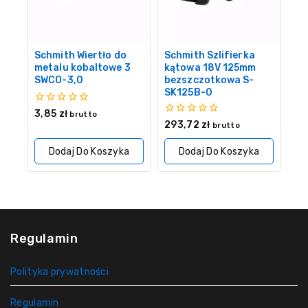
Schmith Wiertło do
Schmith Szlifierka
metalu kobaltowe 3
kątowa 18V 125mm
SWCO-3,0
bezszczotkowa S-
SK125B-0
0
3,85
zł
brutto
z
0
293,72
zł
brutto
5
z
5
Dodaj Do Koszyka
Dodaj Do Koszyka
Regulamin
Polityka prywatności
Regulamin