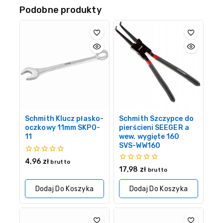
Podobne produkty
Schmith Klucz płasko-
Schmith Szczypce do
oczkowy 11mm SKPO-
pierścieni SEEGER a
11
wew. wygięte 160
SVS-WW160
0
4,96
zł
brutto
z
0
17,98
zł
brutto
5
z
5
Dodaj Do Koszyka
Dodaj Do Koszyka