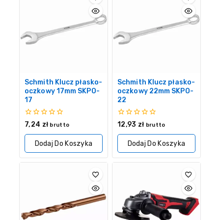
Schmith Klucz płasko-
Schmith Klucz płasko-
oczkowy 17mm SKPO-
oczkowy 22mm SKPO-
17
22
0
0
7,24
zł
12,93
zł
brutto
brutto
z
z
5
5
Dodaj Do Koszyka
Dodaj Do Koszyka