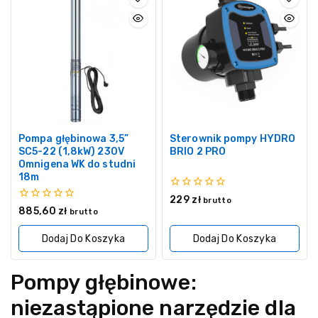
Pompa głębinowa 3,5”
Sterownik pompy HYDRO
SC5-22 (1,8kW) 230V
BRIO 2 PRO
Omnigena WK do studni
18m
0
229
zł
brutto
z
0
885,60
zł
brutto
5
z
5
Dodaj Do Koszyka
Dodaj Do Koszyka
Pompy głębinowe:
niezastąpione narzędzie dla