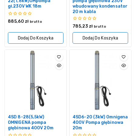
22(1,8kW)OMpompa
pompa głębinowa 230V
gł.230V WK 18m
wbudowany kondensator
20 m kabla
0
885,60
zł
brutto
z
0
785,23
zł
brutto
5
z
5
Dodaj Do Koszyka
Dodaj Do Koszyka
4SD 8-28(5,5kW)
4SD6-20 (3kW) Omnigena
OMNIGENA pompa
400V Pompa głębinowa
głębinowa 400V 20m
20m