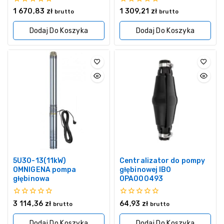
0
0
1 670,83
zł
1 309,21
zł
brutto
brutto
z
z
5
5
Dodaj Do Koszyka
Dodaj Do Koszyka
5U30-13(11kW)
Centralizator do pompy
OMNIGENA pompa
głębinowej IBO
głębinowa
OPA000493
0
0
3 114,36
zł
64,93
zł
brutto
brutto
z
z
5
5
Dodaj Do Koszyka
Dodaj Do Koszyka