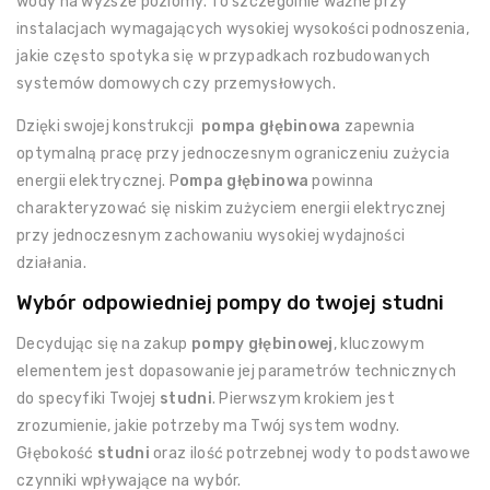
wody na wyższe poziomy. To szczególnie ważne przy
instalacjach wymagających wysokiej wysokości podnoszenia,
jakie często spotyka się w przypadkach rozbudowanych
systemów domowych czy przemysłowych.
Dzięki swojej konstrukcji
pompa głębinowa
zapewnia
optymalną pracę przy jednoczesnym ograniczeniu zużycia
energii elektrycznej. P
ompa głębinowa
powinna
charakteryzować się niskim zużyciem energii elektrycznej
przy jednoczesnym zachowaniu wysokiej wydajności
działania.
Wybór odpowiedniej pompy do twojej studni
Decydując się na zakup
pompy głębinowej
, kluczowym
elementem jest dopasowanie jej parametrów technicznych
do specyfiki Twojej
studni
. Pierwszym krokiem jest
zrozumienie, jakie potrzeby ma Twój system wodny.
Głębokość
studni
oraz ilość potrzebnej wody to podstawowe
czynniki wpływające na wybór.