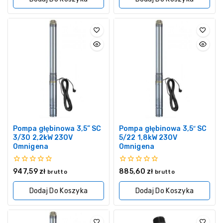
Pompa głębinowa 3,5” SC
Pompa głębinowa 3,5″ SC
3/30 2,2kW 230V
5/22 1,8kW 230V
Omnigena
Omnigena
0
0
947,59
zł
885,60
zł
brutto
brutto
z
z
5
5
Dodaj Do Koszyka
Dodaj Do Koszyka