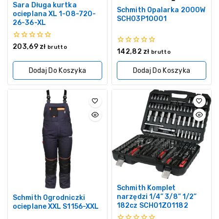
Sara Długa kurtka
Schmith Opalarka 2000W
ocieplana XL 1-08-720-
SCH03P10001
26-36-XL
0
203,69
zł
brutto
0
142,82
zł
z
brutto
z
5
5
Dodaj Do Koszyka
Dodaj Do Koszyka
Schmith Komplet
narzędzi 1/4” 3/8” 1/2”
Schmith Ogrodniczki
182cz SCH01Z01182
ocieplane XXL S1156-XXL