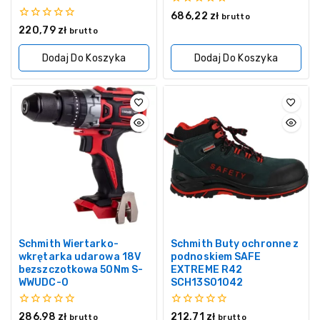
0
686,22
zł
brutto
z
0
220,79
zł
brutto
5
z
5
Dodaj Do Koszyka
Dodaj Do Koszyka
Schmith Wiertarko-
Schmith Buty ochronne z
wkrętarka udarowa 18V
podnoskiem SAFE
bezszczotkowa 50Nm S-
EXTREME R42
WWUDC-0
SCH13S01042
0
0
286,98
zł
212,71
zł
brutto
brutto