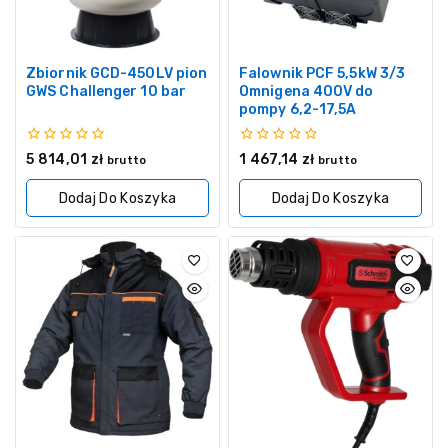
Zbiornik GCD-450LV pion
Falownik PCF 5,5kW 3/3
GWS Challenger 10 bar
Omnigena 400V do
pompy 6,2-17,5A
0
0
5 814,01
zł
1 467,14
zł
brutto
brutto
z
z
5
5
Dodaj Do Koszyka
Dodaj Do Koszyka