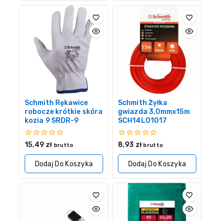
Schmith Rękawice
Schmith Żyłka
robocze krótkie skóra
gwiazda 3,0mmx15m
kozia 9 SRDR-9
SCH14L01017
0
0
15,49
zł
8,93
zł
brutto
brutto
z
z
5
5
Dodaj Do Koszyka
Dodaj Do Koszyka