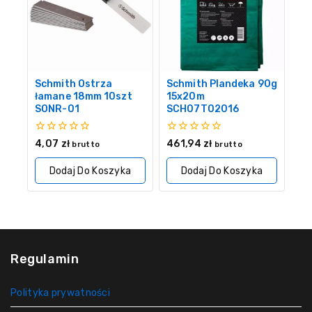
Schmith Ostrza
Schmith Plandeka 90g
łamane 18mm 10szt
15x20m
SONR-01
SCH07T02016
0
0
4,07
zł
461,94
zł
brutto
brutto
z
z
5
5
Dodaj Do Koszyka
Dodaj Do Koszyka
Regulamin
Polityka prywatności