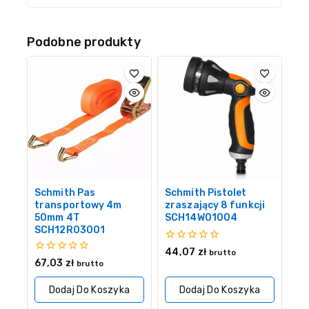
Podobne produkty
Schmith Pas
Schmith Pistolet
transportowy 4m
zraszający 8 funkcji
50mm 4T
SCH14W01004
SCH12R03001
0
44,07
zł
brutto
z
0
67,03
zł
brutto
5
z
5
Dodaj Do Koszyka
Dodaj Do Koszyka