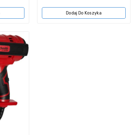
z
5
a
Dodaj Do Koszyka