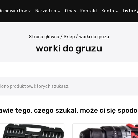
Do odwiertów
Narzędzia
O nas
Kontakt
Konto
Lista 
Strona główna
/
Sklep
/
worki do gruzu
worki do gruzu
ziono produktów, których szukasz.
wie tego, czego szukał, może ci się spodo