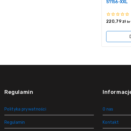
S1156-XXL
0
220,79
zł
br
z
5
Regulamin
Informacj
Polityka prywatności
O nas
Regulamin
Kontakt