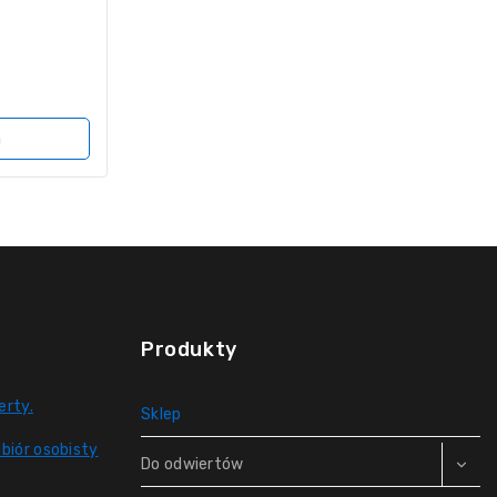
a
Produkty
erty.
Sklep
biór osobisty
Do odwiertów