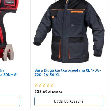
rka
Sara Długa kurtka ocieplana XL 1-08-
a 50Nm S-
720-26-36-XL
0
203,69
zł
brutto
z
5
a
Dodaj Do Koszyka