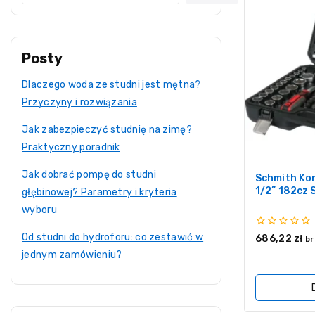
Posty
Dlaczego woda ze studni jest mętna?
Przyczyny i rozwiązania
Jak zabezpieczyć studnię na zimę?
Praktyczny poradnik
Jak dobrać pompę do studni
Schmith Kom
1/2” 182cz
głębinowej? Parametry i kryteria
wyboru
0
Od studni do hydroforu: co zestawić w
686,22
zł
br
z
jednym zamówieniu?
5