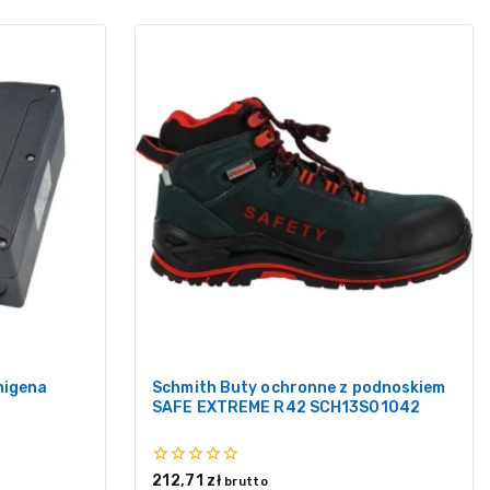
nigena
Schmith Buty ochronne z podnoskiem
SAFE EXTREME R42 SCH13S01042
0
212,71
zł
brutto