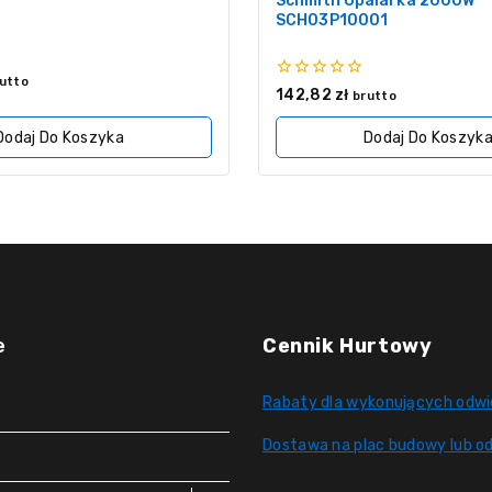
Schmith Opalarka 2000W
SCH03P10001
utto
0
142,82
zł
brutto
z
5
Dodaj Do Koszyka
Dodaj Do Koszyk
e
Cennik Hurtowy
Rabaty dla wykonujących odwi
Dostawa na plac budowy lub od