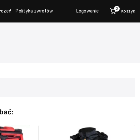
0
życzeń
Polityka zwrotów
Logowanie
Koszyk
bać: