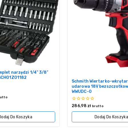
plet narzędzi 1/4” 3/8”
 SCH01Z01182
Schmith Wiertarko-wkręta
udarowa 18V bezszczotkow
WWUDC-0
utto
0
286,98
zł
brutto
z
5
Dodaj Do Koszyka
Dodaj Do Koszyk