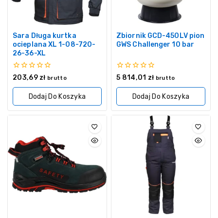
Sara Długa kurtka
Zbiornik GCD-450LV pion
ocieplana XL 1-08-720-
GWS Challenger 10 bar
26-36-XL
0
0
203,69
zł
5 814,01
zł
brutto
brutto
z
z
5
5
Dodaj Do Koszyka
Dodaj Do Koszyka