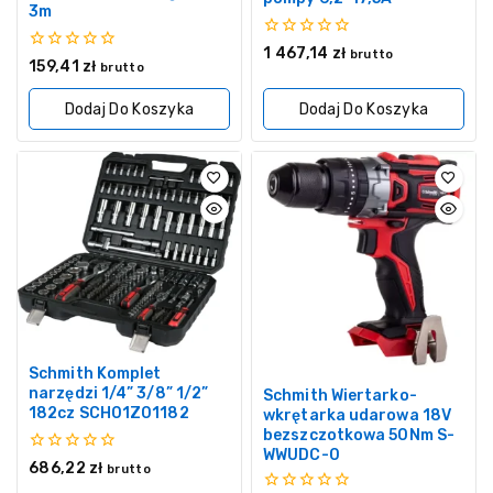
3m
0
1 467,14
zł
brutto
0
159,41
zł
z
brutto
z
5
5
Dodaj Do Koszyka
Dodaj Do Koszyka
Schmith Komplet
narzędzi 1/4” 3/8” 1/2”
Schmith Wiertarko-
182cz SCH01Z01182
wkrętarka udarowa 18V
bezszczotkowa 50Nm S-
WWUDC-0
0
686,22
zł
brutto
z