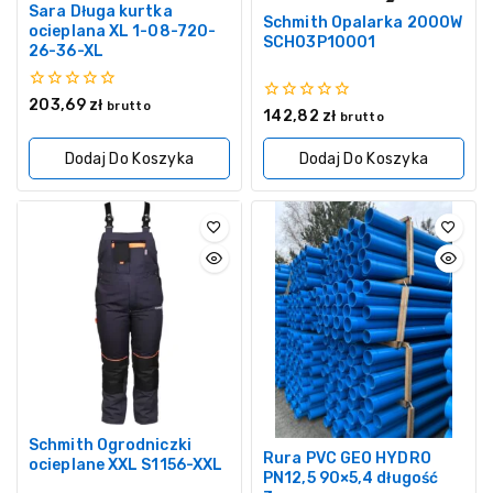
Sara Długa kurtka
Schmith Opalarka 2000W
ocieplana XL 1-08-720-
SCH03P10001
26-36-XL
0
203,69
zł
brutto
0
142,82
zł
z
brutto
z
5
5
Dodaj Do Koszyka
Dodaj Do Koszyka
Schmith Ogrodniczki
Rura PVC GEO HYDRO
ocieplane XXL S1156-XXL
PN12,5 90×5,4 długość