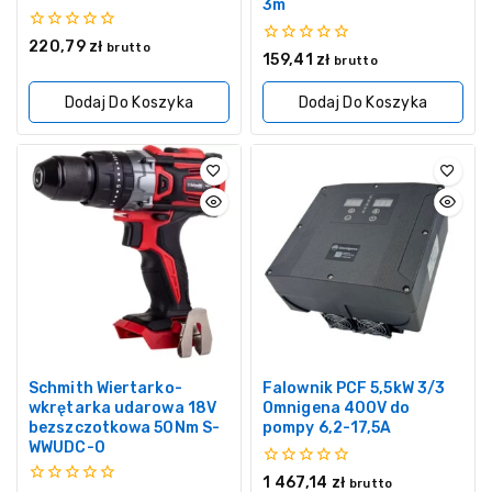
3m
0
220,79
zł
brutto
0
159,41
zł
z
brutto
z
5
5
Dodaj Do Koszyka
Dodaj Do Koszyka
Schmith Wiertarko-
Falownik PCF 5,5kW 3/3
wkrętarka udarowa 18V
Omnigena 400V do
bezszczotkowa 50Nm S-
pompy 6,2-17,5A
WWUDC-0
0
1 467,14
zł
brutto