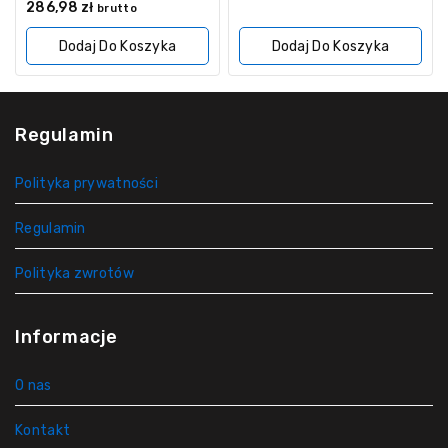
z
0
286,98
zł
brutto
5
z
5
Dodaj Do Koszyka
Dodaj Do Koszyka
Regulamin
Polityka prywatności
Regulamin
Polityka zwrotów
Informacje
O nas
Kontakt