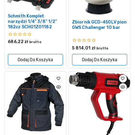
Schmith Komplet
narzędzi 1/4” 3/8” 1/2”
Zbiornik GCD-450LV pion
182cz SCH01Z01182
GWS Challenger 10 bar
0
686,22
zł
brutto
z
0
5 814,01
zł
brutto
5
z
5
Dodaj Do Koszyka
Dodaj Do Koszyka