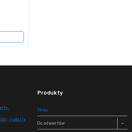
a
Produkty
erty.
Sklep
biór osobisty
Do odwiertów