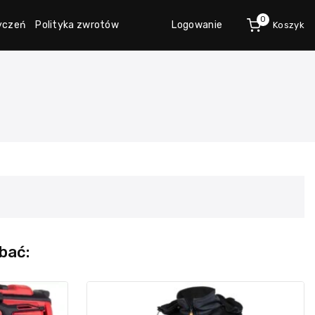
0
życzeń
Polityka zwrotów
Logowanie
Koszyk
bać: