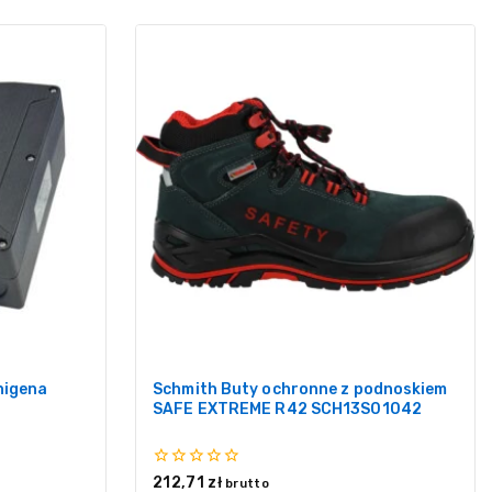
nigena
Schmith Buty ochronne z podnoskiem
SAFE EXTREME R42 SCH13S01042
0
212,71
zł
brutto