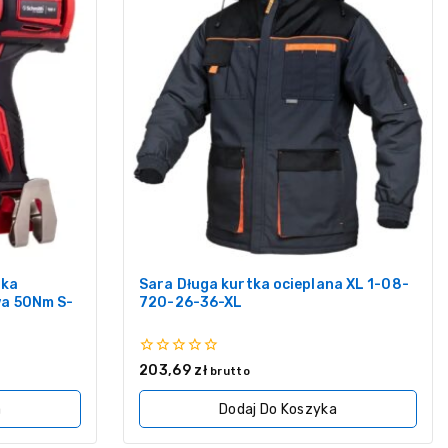
rka
Sara Długa kurtka ocieplana XL 1-08-
a 50Nm S-
720-26-36-XL
0
203,69
zł
brutto
z
5
a
Dodaj Do Koszyka