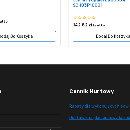
Schmith Opalarka 2000W
SCH03P10001
utto
0
142,82
zł
brutto
z
5
Dodaj Do Koszyka
Dodaj Do Koszyk
e
Cennik Hurtowy
Rabaty dla wykonujących odwi
Dostawa na plac budowy lub od