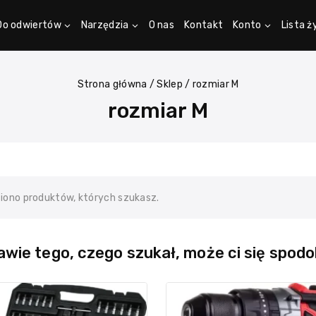
Do odwiertów
Narzędzia
O nas
Kontakt
Konto
Lista 
Strona główna
/
Sklep
/
rozmiar M
rozmiar M
ziono produktów, których szukasz.
wie tego, czego szukał, może ci się spodo