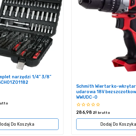
plet narzędzi 1/4” 3/8”
 SCH01Z01182
Schmith Wiertarko-wkręta
udarowa 18V bezszczotkow
WWUDC-0
utto
0
286,98
zł
brutto
z
5
Dodaj Do Koszyka
Dodaj Do Koszyk