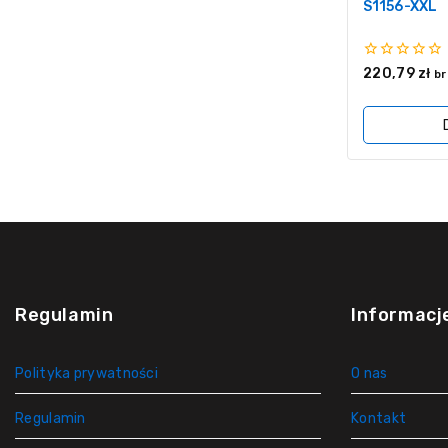
S1156-XXL
0
220,79
zł
br
z
5
Regulamin
Informacj
Polityka prywatności
O nas
Regulamin
Kontakt