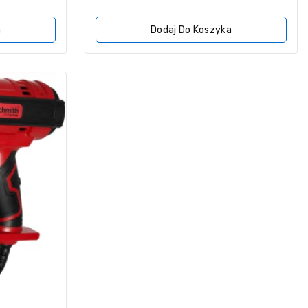
z
5
a
Dodaj Do Koszyka