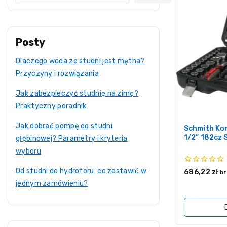
Posty
Dlaczego woda ze studni jest mętna?
Przyczyny i rozwiązania
Jak zabezpieczyć studnię na zimę?
Praktyczny poradnik
Jak dobrać pompę do studni
Schmith Kom
1/2” 182cz
głębinowej? Parametry i kryteria
wyboru
0
Od studni do hydroforu: co zestawić w
686,22
zł
br
z
jednym zamówieniu?
5