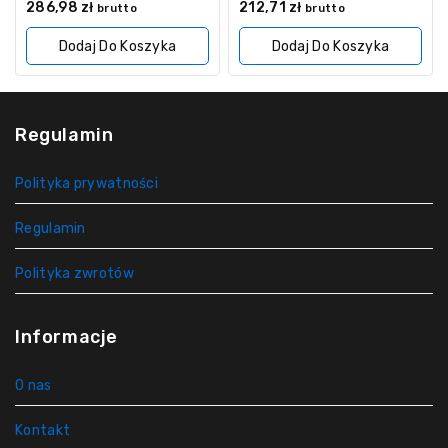
0
0
286,98
zł
212,71
zł
brutto
brutto
z
z
5
5
Dodaj Do Koszyka
Dodaj Do Koszyka
Regulamin
Polityka prywatności
Regulamin
Polityka zwrotów
Informacje
O nas
Kontakt