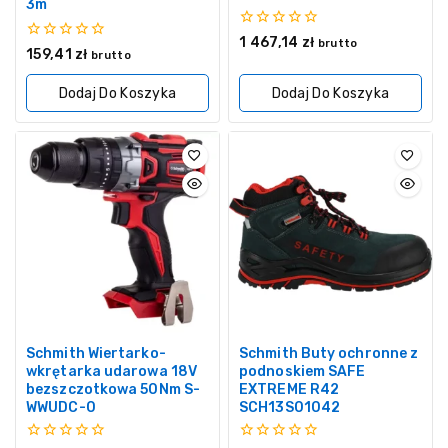
3m
0
1 467,14
zł
brutto
0
159,41
zł
z
brutto
z
5
5
Dodaj Do Koszyka
Dodaj Do Koszyka
Schmith Wiertarko-
Schmith Buty ochronne z
wkrętarka udarowa 18V
podnoskiem SAFE
bezszczotkowa 50Nm S-
EXTREME R42
WWUDC-0
SCH13S01042