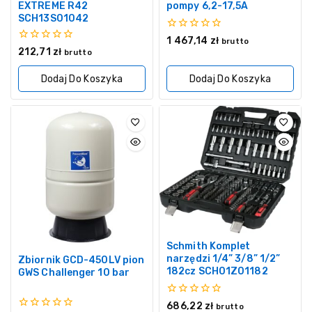
EXTREME R42
pompy 6,2-17,5A
SCH13S01042
0
1 467,14
zł
brutto
z
0
212,71
zł
brutto
5
z
5
Dodaj Do Koszyka
Dodaj Do Koszyka
Schmith Komplet
narzędzi 1/4” 3/8” 1/2”
Zbiornik GCD-450LV pion
182cz SCH01Z01182
GWS Challenger 10 bar
0
686,22
zł
brutto