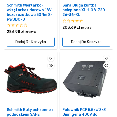
Schmith Wiertarko-
Sara Długa kurtka
wkrętarka udarowa 18V
ocieplana XL 1-08-720-
bezszczotkowa 50Nm S-
26-36-XL
WWUDC-0
0
203,69
zł
brutto
z
0
286,98
zł
brutto
5
z
5
Dodaj Do Koszyka
Dodaj Do Koszyka
Schmith Buty ochronne z
Falownik PCF 5,5kW 3/3
podnoskiem SAFE
Omnigena 400V do