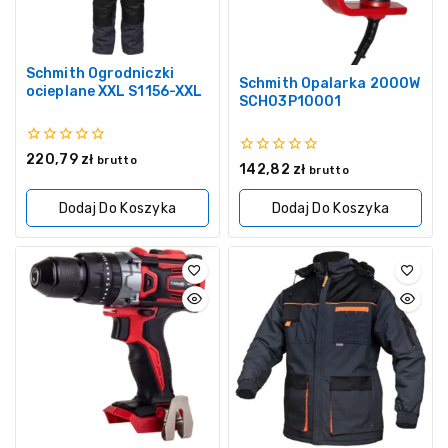
Schmith Ogrodniczki
Schmith Opalarka 2000W
ocieplane XXL S1156-XXL
SCH03P10001
0
220,79
zł
brutto
0
142,82
zł
z
brutto
z
5
5
Dodaj Do Koszyka
Dodaj Do Koszyka