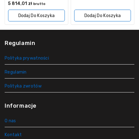
z
0
5 814,01
zł
brutto
5
z
5
Dodaj Do Koszyka
Dodaj Do Koszyka
Regulamin
Polityka prywatności
Regulamin
Polityka zwrotów
Informacje
O nas
Kontakt