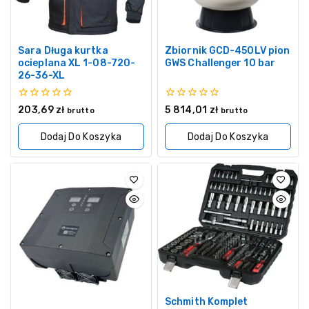
Sara Długa kurtka
Zbiornik GCD-450LV pion
ocieplana XL 1-08-720-
GWS Challenger 10 bar
26-36-XL
0
0
203,69
zł
5 814,01
zł
brutto
brutto
z
z
5
5
Dodaj Do Koszyka
Dodaj Do Koszyka
Schmith Komplet