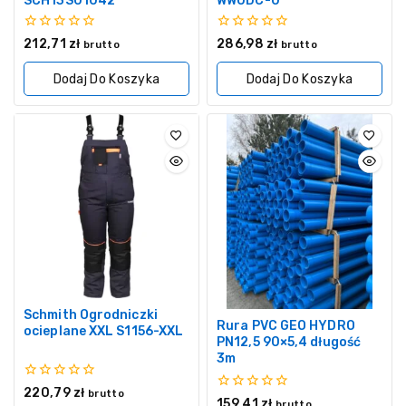
SCH13S01042
WWUDC-0
0
0
212,71
zł
286,98
zł
brutto
brutto
z
z
5
5
Dodaj Do Koszyka
Dodaj Do Koszyka
Schmith Ogrodniczki
Rura PVC GEO HYDRO
ocieplane XXL S1156-XXL
PN12,5 90×5,4 długość
3m
0
220,79
zł
brutto
0
159,41
zł
z
brutto