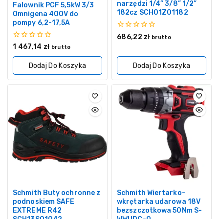
narzędzi 1/4” 3/8” 1/2”
Falownik PCF 5,5kW 3/3
182cz SCH01Z01182
Omnigena 400V do
pompy 6,2-17,5A
0
686,22
zł
brutto
z
0
1 467,14
zł
brutto
5
z
5
Dodaj Do Koszyka
Dodaj Do Koszyka
Schmith Buty ochronne z
Schmith Wiertarko-
podnoskiem SAFE
wkrętarka udarowa 18V
EXTREME R42
bezszczotkowa 50Nm S-