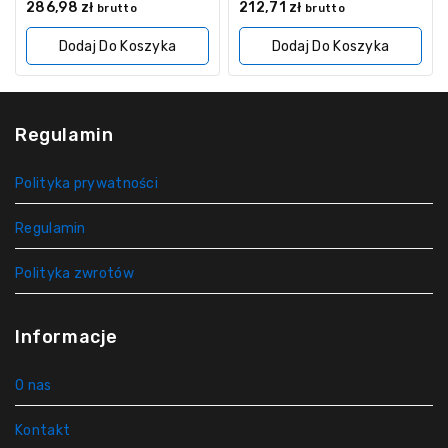
0
0
286,98
zł
212,71
zł
brutto
brutto
z
z
5
5
Dodaj Do Koszyka
Dodaj Do Koszyka
Regulamin
Polityka prywatności
Regulamin
Polityka zwrotów
Informacje
O nas
Kontakt