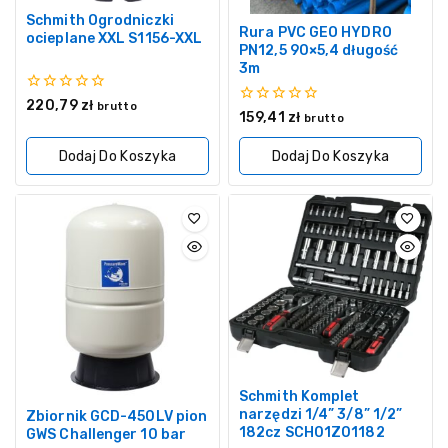
Schmith Ogrodniczki
Rura PVC GEO HYDRO
ocieplane XXL S1156-XXL
PN12,5 90×5,4 długość
3m
0
220,79
zł
brutto
0
159,41
zł
z
brutto
z
5
5
Dodaj Do Koszyka
Dodaj Do Koszyka
Schmith Komplet
narzędzi 1/4” 3/8” 1/2”
Zbiornik GCD-450LV pion
182cz SCH01Z01182
GWS Challenger 10 bar