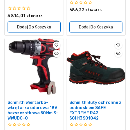
0
686,22
zł
brutto
z
0
5 814,01
zł
brutto
5
z
5
Dodaj Do Koszyka
Dodaj Do Koszyka
Schmith Wiertarko-
Schmith Buty ochronne z
wkrętarka udarowa 18V
podnoskiem SAFE
bezszczotkowa 50Nm S-
EXTREME R42
WWUDC-0
SCH13S01042