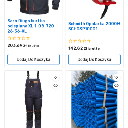
Sara Długa kurtka
Schmith Opalarka 2000W
ocieplana XL 1-08-720-
SCH03P10001
26-36-XL
0
203,69
zł
brutto
0
142,82
zł
z
brutto
z
5
5
Dodaj Do Koszyka
Dodaj Do Koszyka