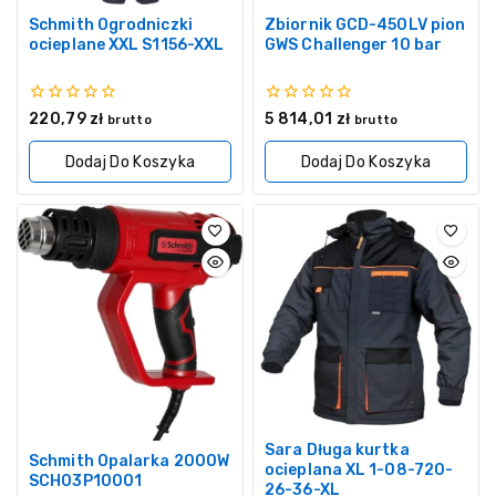
Schmith Ogrodniczki
Zbiornik GCD-450LV pion
ocieplane XXL S1156-XXL
GWS Challenger 10 bar
0
0
220,79
zł
5 814,01
zł
brutto
brutto
z
z
5
5
Dodaj Do Koszyka
Dodaj Do Koszyka
Sara Długa kurtka
Schmith Opalarka 2000W
ocieplana XL 1-08-720-
SCH03P10001
26-36-XL