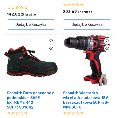
0
203,69
zł
brutto
0
142,82
zł
z
brutto
z
5
5
Dodaj Do Koszyka
Dodaj Do Koszyka
Schmith Buty ochronne z
Schmith Wiertarko-
podnoskiem SAFE
wkrętarka udarowa 18V
EXTREME R42
bezszczotkowa 50Nm S-
SCH13S01042
WWUDC-0