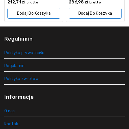
0
0
212,71
zł
286,98
zł
brutto
brutto
z
z
5
5
Dodaj Do Koszyka
Dodaj Do Koszyka
Regulamin
Polityka prywatności
Regulamin
Polityka zwrotów
Informacje
O nas
Kontakt