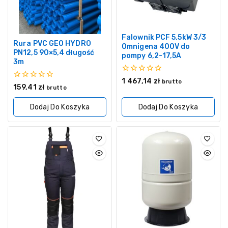
Falownik PCF 5,5kW 3/3
Rura PVC GEO HYDRO
Omnigena 400V do
PN12,5 90×5,4 długość
pompy 6,2-17,5A
3m
0
1 467,14
zł
brutto
0
159,41
zł
z
brutto
z
5
5
Dodaj Do Koszyka
Dodaj Do Koszyka