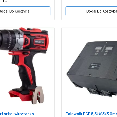
z
utto
5
Dodaj Do Koszyka
Dodaj Do Koszyk
ertarko-wkrętarka
Falownik PCF 5,5kW 3/3 Om