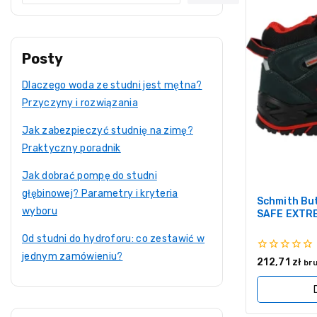
Posty
Dlaczego woda ze studni jest mętna?
Przyczyny i rozwiązania
Jak zabezpieczyć studnię na zimę?
Praktyczny poradnik
Jak dobrać pompę do studni
głębinowej? Parametry i kryteria
Schmith Bu
wyboru
SAFE EXTR
Od studni do hydroforu: co zestawić w
jednym zamówieniu?
0
212,71
zł
br
z
5