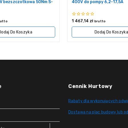
V bezszczotkowa 50Nm S-
400V do pompy 6,2-17,5A
0
1 467,14
zł
utto
brutto
z
5
Dodaj Do Koszyka
Dodaj Do Koszyk
e
Cennik Hurtowy
Rabaty dla wykonujących odwi
Dostawa na plac budowy lub od