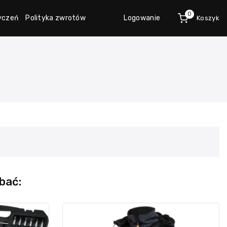
0
życzeń
Polityka zwrotów
Logowanie
Koszyk
bać: