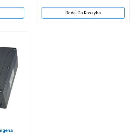
z
5
a
Dodaj Do Koszyka
nigena