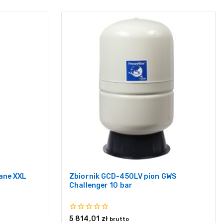
lane XXL
Zbiornik GCD-450LV pion GWS
Challenger 10 bar
0
5 814,01
zł
brutto