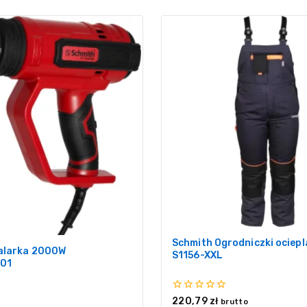
Schmith Ogrodniczki ociep
alarka 2000W
S1156-XXL
01
0
220,79
zł
brutto