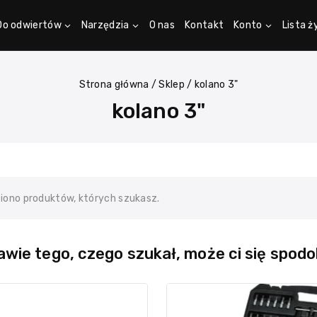
Do odwiertów
Narzędzia
O nas
Kontakt
Konto
Lista 
Strona główna
/
Sklep
/
kolano 3"
kolano 3"
ziono produktów, których szukasz.
wie tego, czego szukał, może ci się spodo