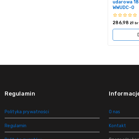
udarowa 18
WWUDC-0
0
286,98
zł
br
z
5
Regulamin
Informacj
Polityka prywatności
O nas
Regulamin
Kontakt