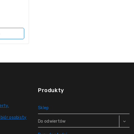
a
Produkty
erty.
Sklep
biór osobisty
Do odwiertów