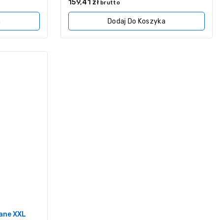
0
159,41
zł
brutto
z
5
a
Dodaj Do Koszyka
lane XXL