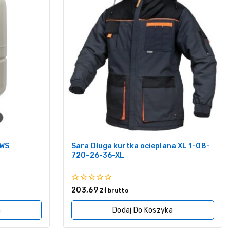
GWS
Sara Długa kurtka ocieplana XL 1-08-
720-26-36-XL
0
203,69
zł
brutto
z
5
a
Dodaj Do Koszyka