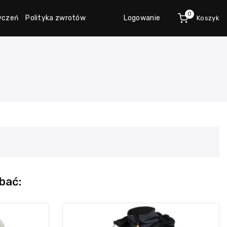
0
życzeń
Polityka zwrotów
Logowanie
Koszyk
bać: