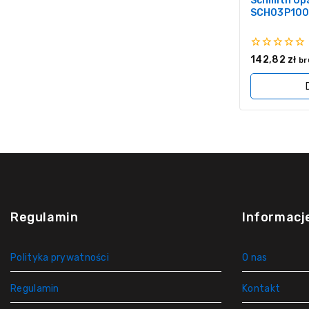
Schmith Op
SCH03P100
0
142,82
zł
br
z
5
Regulamin
Informacj
Polityka prywatności
O nas
Regulamin
Kontakt