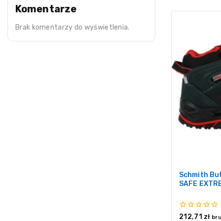
Komentarze
Brak komentarzy do wyświetlenia.
Schmith Bu
SAFE EXTR
0
212,71
zł
br