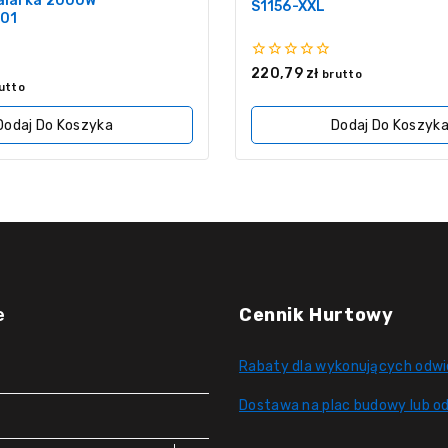
alarka 2000W
S1156-XXL
01
0
220,79
zł
brutto
z
utto
5
Dodaj Do Koszyka
Dodaj Do Koszyk
e
Cennik Hurtowy
Rabaty dla wykonujących odwi
Dostawa na plac budowy lub od