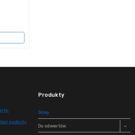
a
Produkty
erty.
Sklep
biór osobisty
Do odwiertów