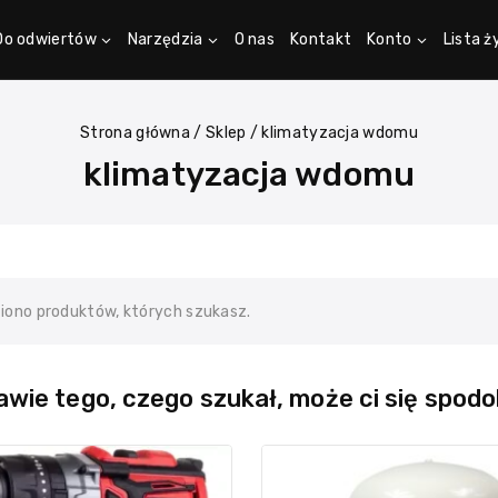
Do odwiertów
Narzędzia
O nas
Kontakt
Konto
Lista 
Strona główna
/
Sklep
/
klimatyzacja wdomu
klimatyzacja wdomu
ziono produktów, których szukasz.
wie tego, czego szukał, może ci się spodo