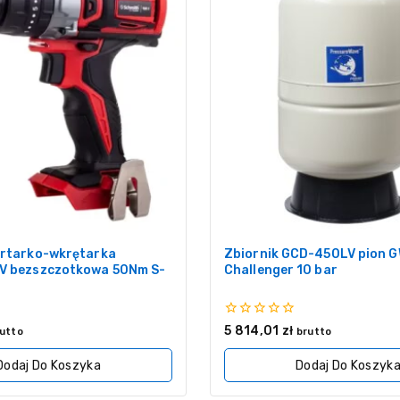
ertarko-wkrętarka
Zbiornik GCD-450LV pion 
V bezszczotkowa 50Nm S-
Challenger 10 bar
0
5 814,01
zł
utto
brutto
z
5
Dodaj Do Koszyka
Dodaj Do Koszyk