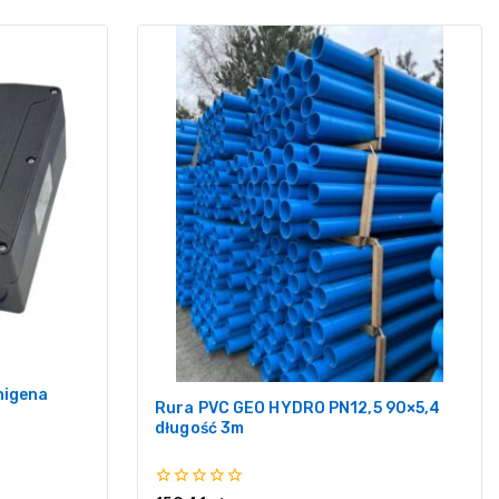
nigena
Rura PVC GEO HYDRO PN12,5 90×5,4
długość 3m