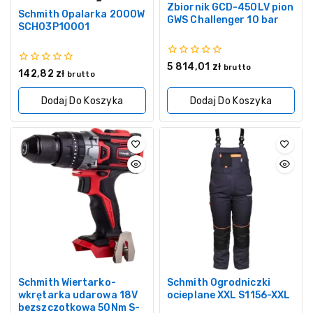
Zbiornik GCD-450LV pion
Schmith Opalarka 2000W
GWS Challenger 10 bar
SCH03P10001
0
5 814,01
zł
brutto
0
142,82
zł
z
brutto
z
5
5
Dodaj Do Koszyka
Dodaj Do Koszyka
Schmith Wiertarko-
Schmith Ogrodniczki
wkrętarka udarowa 18V
ocieplane XXL S1156-XXL
bezszczotkowa 50Nm S-