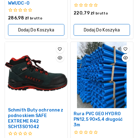
WWUDC-0
0
220,79
zł
brutto
z
0
286,98
zł
brutto
5
z
5
Dodaj Do Koszyka
Dodaj Do Koszyka
Schmith Buty ochronne z
Rura PVC GEO HYDRO
podnoskiem SAFE
PN12,5 90×5,4 długość
EXTREME R42
3m
SCH13S01042