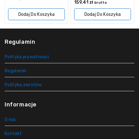
0
159,41
zł
z
brutto
z
5
5
Dodaj Do Koszyka
Dodaj Do Koszyka
Regulamin
Polityka prywatności
Regulamin
Polityka zwrotów
Informacje
O nas
Kontakt