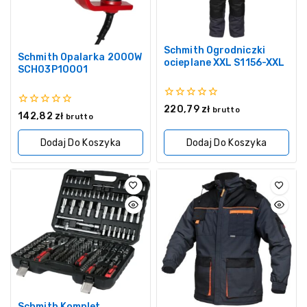
Schmith Ogrodniczki
Schmith Opalarka 2000W
ocieplane XXL S1156-XXL
SCH03P10001
0
220,79
zł
brutto
0
142,82
zł
z
brutto
z
5
5
Dodaj Do Koszyka
Dodaj Do Koszyka
Schmith Komplet