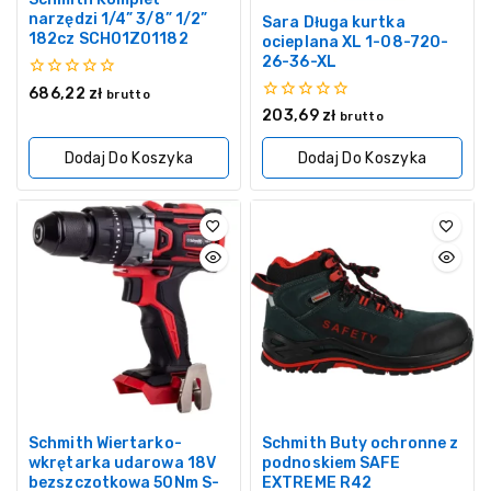
narzędzi 1/4” 3/8” 1/2”
Sara Długa kurtka
182cz SCH01Z01182
ocieplana XL 1-08-720-
26-36-XL
0
686,22
zł
brutto
z
0
203,69
zł
brutto
5
z
5
Dodaj Do Koszyka
Dodaj Do Koszyka
Schmith Wiertarko-
Schmith Buty ochronne z
wkrętarka udarowa 18V
podnoskiem SAFE
bezszczotkowa 50Nm S-
EXTREME R42