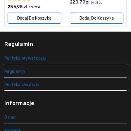
0
220,79
zł
brutto
z
0
286,98
zł
brutto
5
z
5
Dodaj Do Koszyka
Dodaj Do Koszyka
Regulamin
Polityka prywatności
Regulamin
Polityka zwrotów
Informacje
O nas
Kontakt