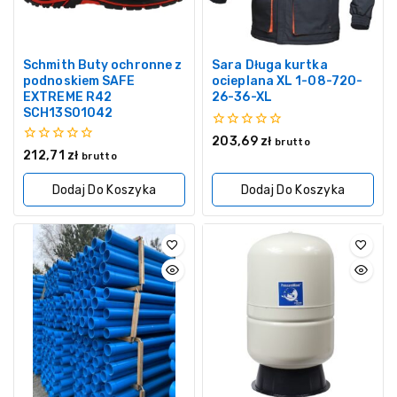
Schmith Buty ochronne z
Sara Długa kurtka
podnoskiem SAFE
ocieplana XL 1-08-720-
EXTREME R42
26-36-XL
SCH13S01042
0
203,69
zł
brutto
z
0
212,71
zł
brutto
5
z
5
Dodaj Do Koszyka
Dodaj Do Koszyka