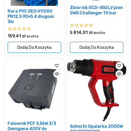
Zbiornik GCD-450LV pion
Rura PVC GEO HYDRO
GWS Challenger 10 bar
PN12,5 90×5,4 długość
3m
0
5 814,01
zł
brutto
0
159,41
zł
z
brutto
z
5
5
Dodaj Do Koszyka
Dodaj Do Koszyka
Falownik PCF 5,5kW 3/3
Schmith Opalarka 2000W
Omnigena 400V do