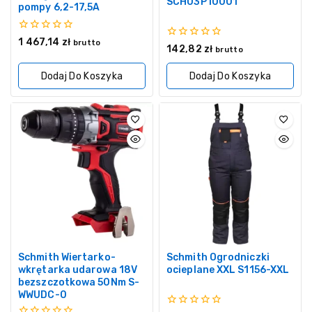
SCH03P10001
pompy 6,2-17,5A
0
1 467,14
zł
brutto
0
142,82
zł
z
brutto
z
5
5
Dodaj Do Koszyka
Dodaj Do Koszyka
Schmith Wiertarko-
Schmith Ogrodniczki
wkrętarka udarowa 18V
ocieplane XXL S1156-XXL
bezszczotkowa 50Nm S-
WWUDC-0