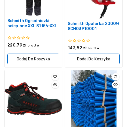
Schmith Ogrodniczki
Schmith Opalarka 2000W
ocieplane XXL S1156-XXL
SCH03P10001
0
220,79
zł
brutto
0
142,82
zł
z
brutto
z
5
5
Dodaj Do Koszyka
Dodaj Do Koszyka