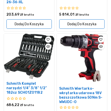
26-36-XL
0
0
203,69
zł
5 814,01
zł
brutto
brutto
z
z
5
5
Dodaj Do Koszyka
Dodaj Do Koszyka
Schmith Komplet
narzędzi 1/4” 3/8” 1/2”
Schmith Wiertarko-
182cz SCH01Z01182
wkrętarka udarowa 18V
bezszczotkowa 50Nm S-
WWUDC-0
0
686,22
zł
brutto
z