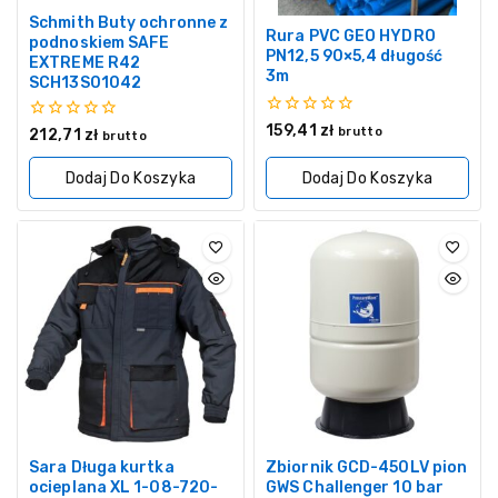
Schmith Buty ochronne z
Rura PVC GEO HYDRO
podnoskiem SAFE
PN12,5 90×5,4 długość
EXTREME R42
3m
SCH13S01042
0
159,41
zł
0
brutto
212,71
zł
brutto
z
z
5
5
Dodaj Do Koszyka
Dodaj Do Koszyka
Sara Długa kurtka
Zbiornik GCD-450LV pion
ocieplana XL 1-08-720-
GWS Challenger 10 bar