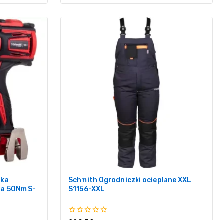
rka
Schmith Ogrodniczki ocieplane XXL
a 50Nm S-
S1156-XXL