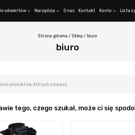
Do odwiertów
Narzędzia
O nas
Kontakt
Konto
Lista 
Strona główna
/
Sklep
/
biuro
biuro
ziono produktów, których szukasz.
wie tego, czego szukał, może ci się spodo