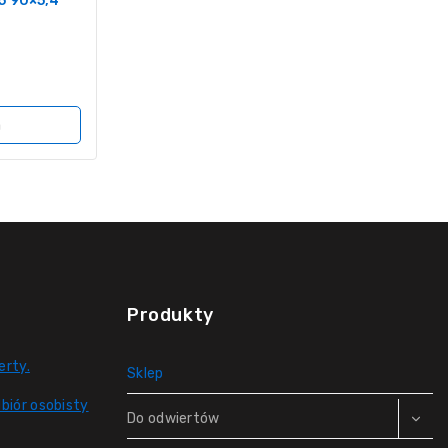
5 90×5,4
a
Produkty
erty.
Sklep
biór osobisty
Do odwiertów