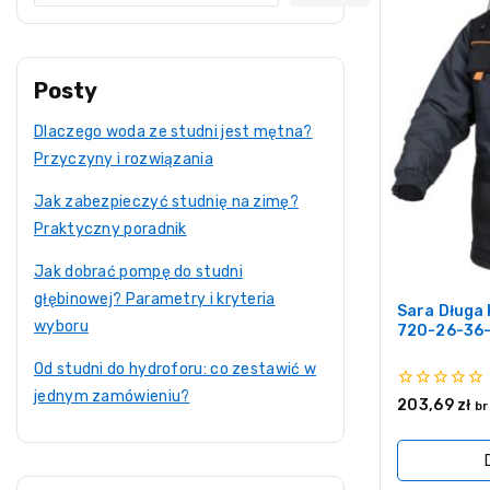
Posty
Dlaczego woda ze studni jest mętna?
Przyczyny i rozwiązania
Jak zabezpieczyć studnię na zimę?
Praktyczny poradnik
Jak dobrać pompę do studni
głębinowej? Parametry i kryteria
Sara Długa 
wyboru
720-26-36
Od studni do hydroforu: co zestawić w
jednym zamówieniu?
0
203,69
zł
br
z
5