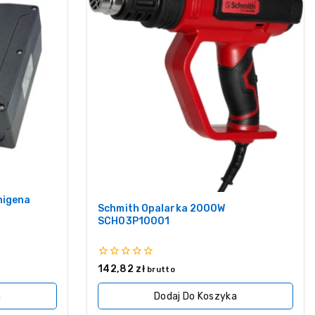
nigena
Schmith Opalarka 2000W
SCH03P10001
0
142,82
zł
brutto
z
5
a
Dodaj Do Koszyka