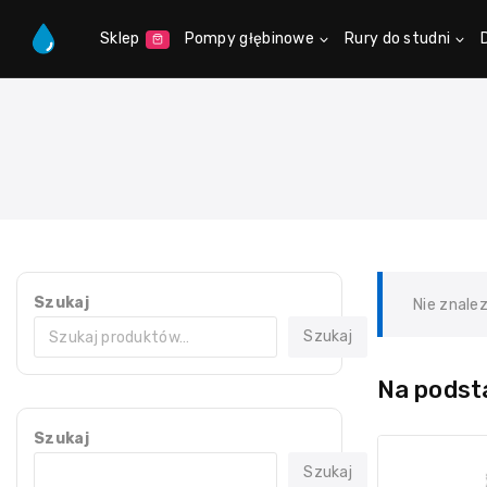
Sklep
Pompy głębinowe
Rury do studni
Szukaj
Nie znale
Szukaj
Na podsta
Szukaj
Szukaj