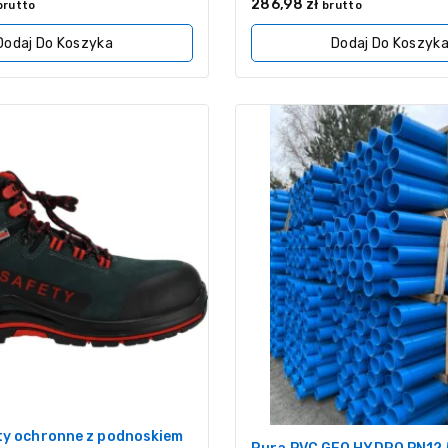
0
286,98
zł
brutto
brutto
z
5
Dodaj Do Koszyka
Dodaj Do Koszyk
ty ochronne z podnoskiem