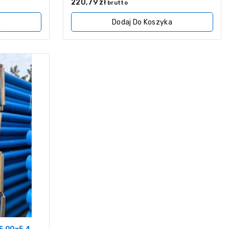
0
220,79
zł
brutto
z
5
a
Dodaj Do Koszyka