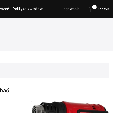
0
życzeń
Polityka zwrotów
Logowanie
Koszyk
bać: