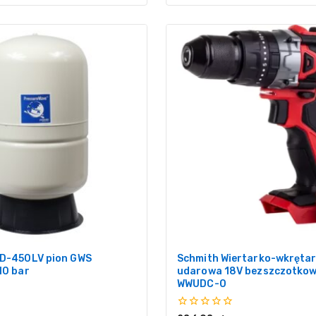
CD-450LV pion GWS
Schmith Wiertarko-wkręta
10 bar
udarowa 18V bezszczotkow
WWUDC-0