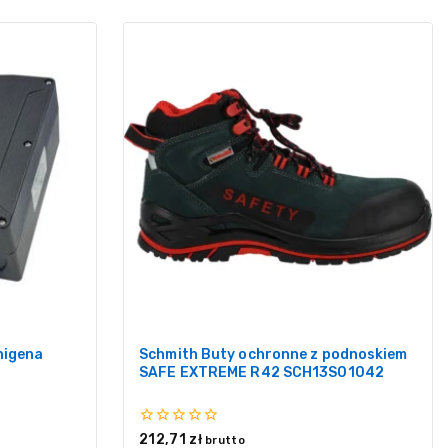
nigena
Schmith Buty ochronne z podnoskiem
SAFE EXTREME R42 SCH13S01042
0
212,71
zł
brutto