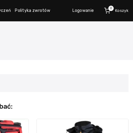
0
życzeń
Polityka zwrotów
Logowanie
Koszyk
bać: