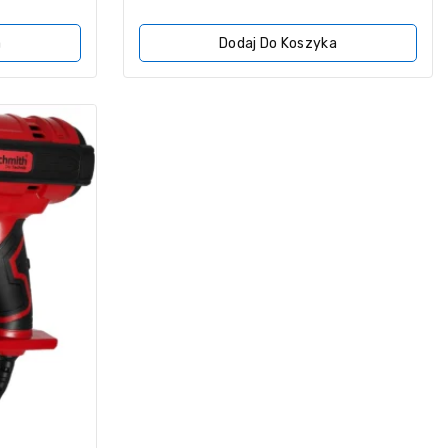
z
5
a
Dodaj Do Koszyka