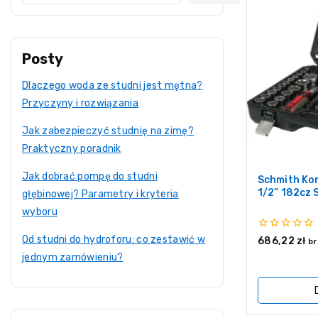
Posty
Dlaczego woda ze studni jest mętna?
Przyczyny i rozwiązania
Jak zabezpieczyć studnię na zimę?
Praktyczny poradnik
Jak dobrać pompę do studni
Schmith Kom
1/2” 182cz
głębinowej? Parametry i kryteria
wyboru
0
Od studni do hydroforu: co zestawić w
686,22
zł
br
z
jednym zamówieniu?
5