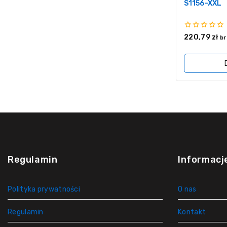
S1156-XXL
0
220,79
zł
br
z
5
Regulamin
Informacj
Polityka prywatności
O nas
Regulamin
Kontakt