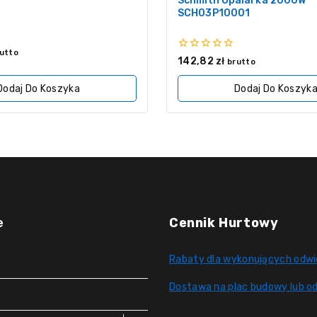
Schmith Opalarka 2000W
SCH03P10001
utto
0
142,82
zł
brutto
z
5
Dodaj Do Koszyka
Dodaj Do Koszyk
e
Cennik Hurtowy
Rabaty dla wykonujących odwi
Dostawa na plac budowy lub od