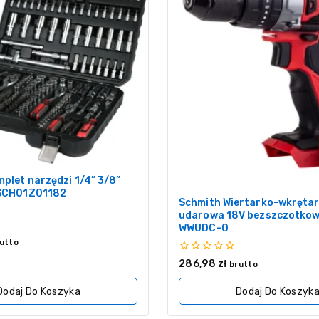
plet narzędzi 1/4” 3/8”
 SCH01Z01182
Schmith Wiertarko-wkręta
udarowa 18V bezszczotkow
WWUDC-0
utto
0
286,98
zł
brutto
z
5
Dodaj Do Koszyka
Dodaj Do Koszyk