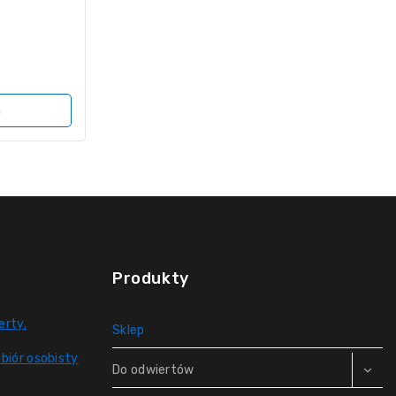
a
Produkty
erty.
Sklep
biór osobisty
Do odwiertów