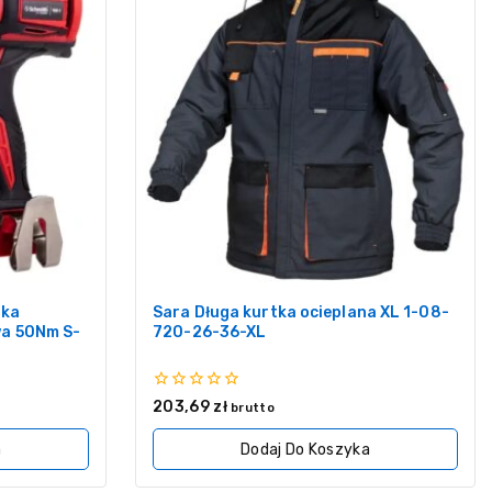
rka
Sara Długa kurtka ocieplana XL 1-08-
a 50Nm S-
720-26-36-XL
0
203,69
zł
brutto
z
5
a
Dodaj Do Koszyka