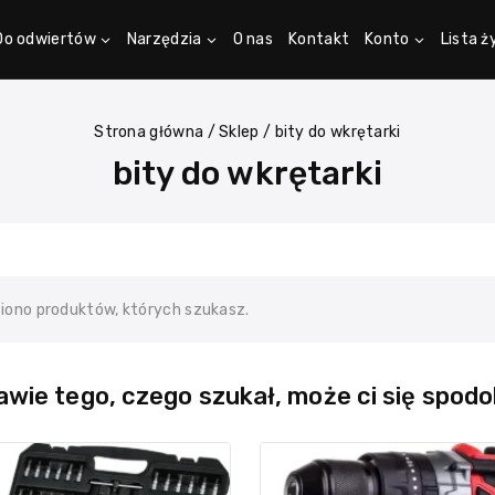
Do odwiertów
Narzędzia
O nas
Kontakt
Konto
Lista 
Strona główna
/
Sklep
/
bity do wkrętarki
bity do wkrętarki
ziono produktów, których szukasz.
wie tego, czego szukał, może ci się spodo