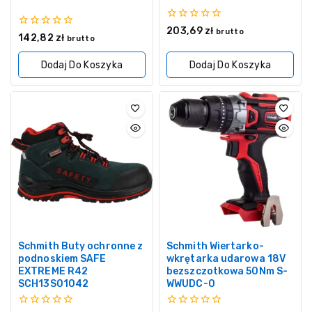
0
203,69
zł
brutto
0
142,82
zł
z
brutto
z
5
5
Dodaj Do Koszyka
Dodaj Do Koszyka
Schmith Buty ochronne z
Schmith Wiertarko-
podnoskiem SAFE
wkrętarka udarowa 18V
EXTREME R42
bezszczotkowa 50Nm S-
SCH13S01042
WWUDC-0