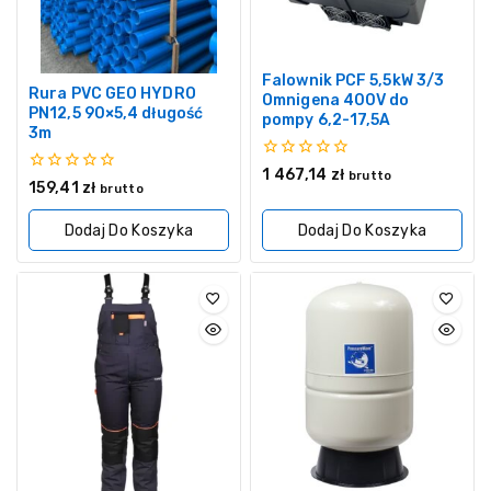
Falownik PCF 5,5kW 3/3
Rura PVC GEO HYDRO
Omnigena 400V do
PN12,5 90×5,4 długość
pompy 6,2-17,5A
3m
0
1 467,14
zł
brutto
0
159,41
zł
z
brutto
z
5
5
Dodaj Do Koszyka
Dodaj Do Koszyka