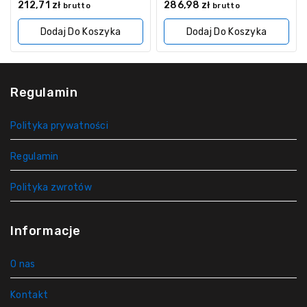
0
0
212,71
zł
286,98
zł
brutto
brutto
z
z
5
5
Dodaj Do Koszyka
Dodaj Do Koszyka
Regulamin
Polityka prywatności
Regulamin
Polityka zwrotów
Informacje
O nas
Kontakt