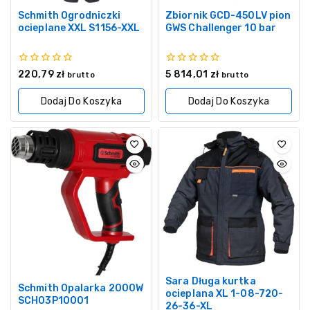
Schmith Ogrodniczki
Zbiornik GCD-450LV pion
ocieplane XXL S1156-XXL
GWS Challenger 10 bar
0
0
220,79
zł
5 814,01
zł
brutto
brutto
z
z
5
5
Dodaj Do Koszyka
Dodaj Do Koszyka
Sara Długa kurtka
Schmith Opalarka 2000W
ocieplana XL 1-08-720-
SCH03P10001
26-36-XL