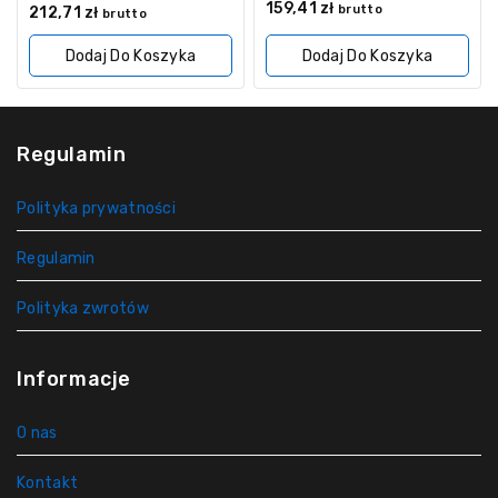
0
159,41
zł
0
brutto
212,71
zł
brutto
z
z
5
5
Dodaj Do Koszyka
Dodaj Do Koszyka
Regulamin
Polityka prywatności
Regulamin
Polityka zwrotów
Informacje
O nas
Kontakt