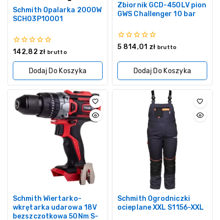
Zbiornik GCD-450LV pion
Schmith Opalarka 2000W
GWS Challenger 10 bar
SCH03P10001
0
5 814,01
zł
brutto
0
142,82
zł
z
brutto
z
5
5
Dodaj Do Koszyka
Dodaj Do Koszyka
Schmith Wiertarko-
Schmith Ogrodniczki
wkrętarka udarowa 18V
ocieplane XXL S1156-XXL
bezszczotkowa 50Nm S-