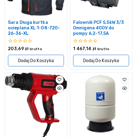
Sara Długa kurtka
Falownik PCF 5,5kW 3/3
ocieplana XL 1-08-720-
Omnigena 400V do
26-36-XL
pompy 6,2-17,5A
0
0
203,69
zł
1 467,14
zł
brutto
brutto
z
z
5
5
Dodaj Do Koszyka
Dodaj Do Koszyka