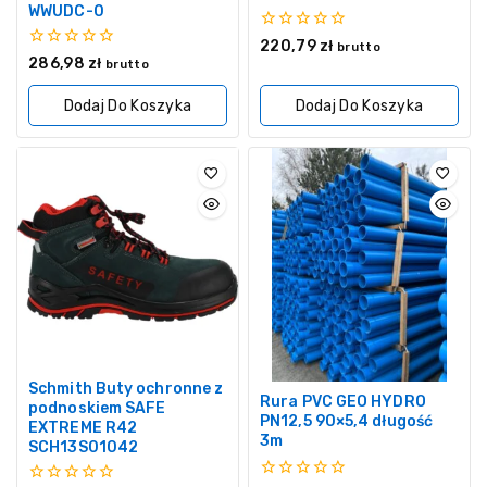
WWUDC-0
0
220,79
zł
brutto
z
0
286,98
zł
brutto
5
z
5
Dodaj Do Koszyka
Dodaj Do Koszyka
Schmith Buty ochronne z
Rura PVC GEO HYDRO
podnoskiem SAFE
PN12,5 90×5,4 długość
EXTREME R42
3m
SCH13S01042