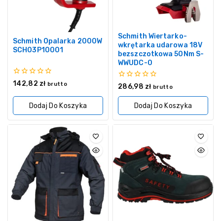
Schmith Wiertarko-
Schmith Opalarka 2000W
wkrętarka udarowa 18V
SCH03P10001
bezszczotkowa 50Nm S-
WWUDC-0
0
142,82
zł
brutto
0
286,98
zł
brutto
z
z
5
5
Dodaj Do Koszyka
Dodaj Do Koszyka