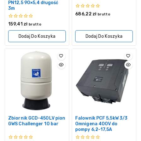
PN12,5 90×5,4 długość
3m
0
686,22
zł
brutto
z
5
0
159,41
zł
brutto
z
5
Dodaj Do Koszyka
Dodaj Do Koszyka
Zbiornik GCD-450LV pion
Falownik PCF 5,5kW 3/3
GWS Challenger 10 bar
Omnigena 400V do
pompy 6,2-17,5A