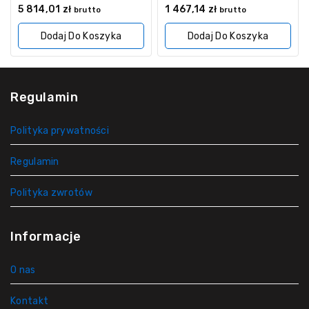
0
0
5 814,01
zł
1 467,14
zł
brutto
brutto
z
z
5
5
Dodaj Do Koszyka
Dodaj Do Koszyka
Regulamin
Polityka prywatności
Regulamin
Polityka zwrotów
Informacje
O nas
Kontakt