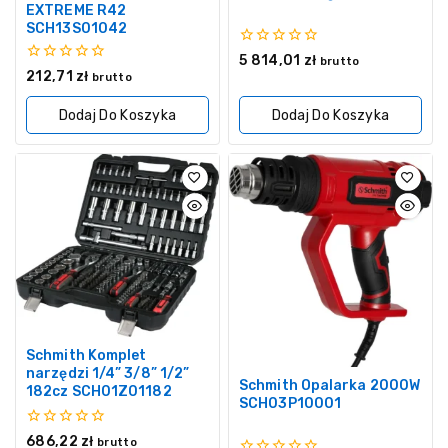
EXTREME R42
SCH13S01042
0
5 814,01
zł
brutto
z
0
212,71
zł
brutto
5
z
5
Dodaj Do Koszyka
Dodaj Do Koszyka
Schmith Komplet
narzędzi 1/4” 3/8” 1/2”
Schmith Opalarka 2000W
182cz SCH01Z01182
SCH03P10001
0
686,22
zł
brutto