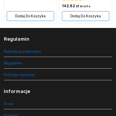
z
5
0
142,82
zł
brutto
z
5
Dodaj Do Koszyka
Dodaj Do Koszyka
Regulamin
Polityka prywatności
Regulamin
Polityka zwrotów
Informacje
O nas
Kontakt