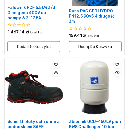
Falownik PCF 5,5kW 3/3
Rura PVC GEO HYDRO
Omnigena 400V do
PN12,5 90×5,4 długość
pompy 6,2-17,5A
3m
0
1 467,14
zł
brutto
0
159,41
zł
z
brutto
z
5
5
Dodaj Do Koszyka
Dodaj Do Koszyka
Schmith Buty ochronne z
Zbiornik GCD-450LV pion
podnoskiem SAFE
GWS Challenger 10 bar