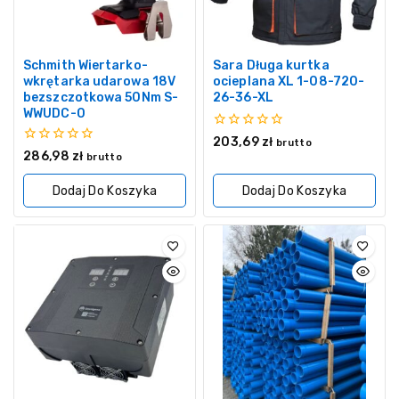
Schmith Wiertarko-
Sara Długa kurtka
wkrętarka udarowa 18V
ocieplana XL 1-08-720-
bezszczotkowa 50Nm S-
26-36-XL
WWUDC-0
0
203,69
zł
brutto
z
0
286,98
zł
brutto
5
z
5
Dodaj Do Koszyka
Dodaj Do Koszyka