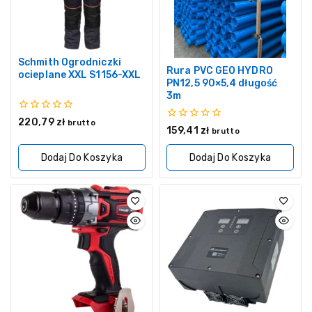
Schmith Ogrodniczki
Rura PVC GEO HYDRO
ocieplane XXL S1156-XXL
PN12,5 90×5,4 długość
3m
0
220,79
zł
brutto
0
159,41
zł
z
brutto
z
5
5
Dodaj Do Koszyka
Dodaj Do Koszyka