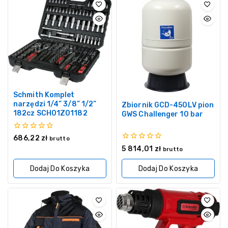
Schmith Komplet
narzędzi 1/4” 3/8” 1/2”
Zbiornik GCD-450LV pion
182cz SCH01Z01182
GWS Challenger 10 bar
0
686,22
zł
brutto
z
0
5 814,01
zł
brutto
5
z
5
Dodaj Do Koszyka
Dodaj Do Koszyka