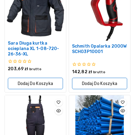
Sara Długa kurtka
Schmith Opalarka 2000W
ocieplana XL 1-08-720-
SCH03P10001
26-36-XL
0
203,69
zł
brutto
0
142,82
zł
z
brutto
z
5
5
Dodaj Do Koszyka
Dodaj Do Koszyka