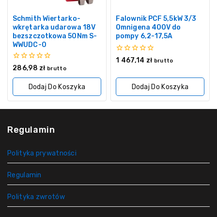
Schmith Wiertarko-
Falownik PCF 5,5kW 3/3
wkrętarka udarowa 18V
Omnigena 400V do
bezszczotkowa 50Nm S-
pompy 6,2-17,5A
WWUDC-0
0
1 467,14
zł
brutto
z
0
286,98
zł
brutto
5
z
5
Dodaj Do Koszyka
Dodaj Do Koszyka
Regulamin
Polityka prywatności
Regulamin
Polityka zwrotów