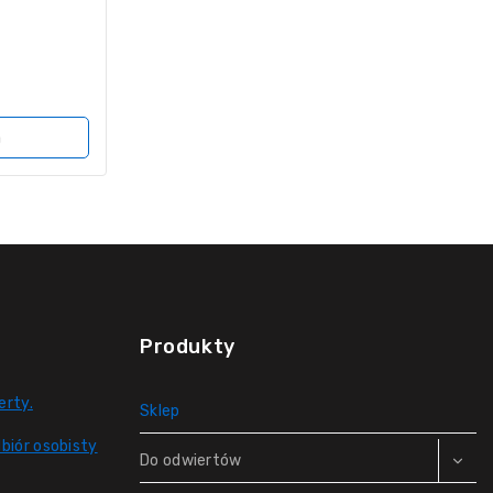
a
Produkty
erty.
Sklep
biór osobisty
Do odwiertów