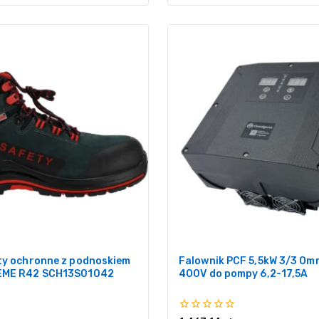
ty ochronne z podnoskiem
Falownik PCF 5,5kW 3/3 Om
EME R42 SCH13S01042
400V do pompy 6,2-17,5A