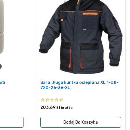
GWS
Sara Długa kurtka ocieplana XL 1-08-
720-26-36-XL
0
203,69
zł
brutto
z
5
a
Dodaj Do Koszyka