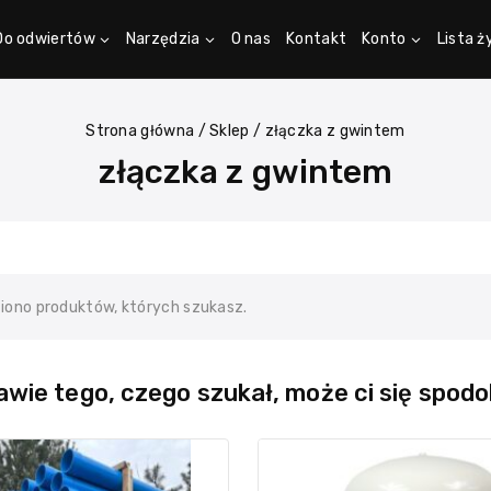
Do odwiertów
Narzędzia
O nas
Kontakt
Konto
Lista 
Strona główna
/
Sklep
/
złączka z gwintem
złączka z gwintem
ziono produktów, których szukasz.
wie tego, czego szukał, może ci się spodo