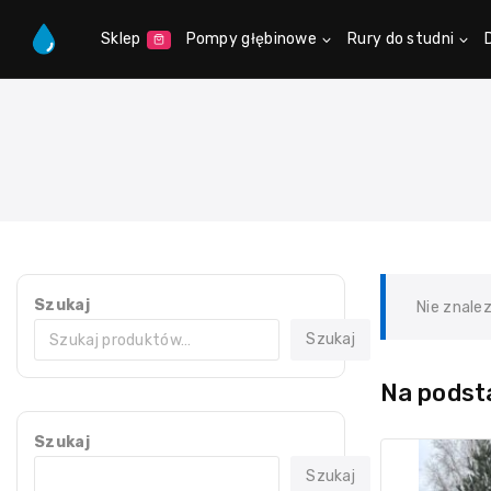
Sklep
Pompy głębinowe
Rury do studni
Szukaj
Nie znale
Szukaj
Na podsta
Szukaj
Szukaj