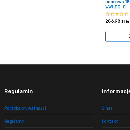
udarowa 18
WWUDC-0
0
286,98
zł
br
z
5
Regulamin
Informacj
Polityka prywatności
O nas
Regulamin
Kontakt