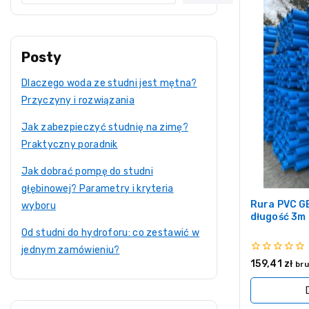
Posty
Dlaczego woda ze studni jest mętna?
Przyczyny i rozwiązania
Jak zabezpieczyć studnię na zimę?
Praktyczny poradnik
Jak dobrać pompę do studni
głębinowej? Parametry i kryteria
Rura PVC G
wyboru
długość 3m
Od studni do hydroforu: co zestawić w
jednym zamówieniu?
0
159,41
zł
bru
z
5