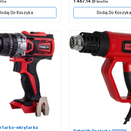
0
1 467,14
zł
utto
brutto
z
5
Dodaj Do Koszyka
Dodaj Do Koszyk
ertarko-wkrętarka