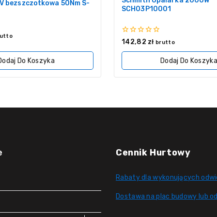
Schmith Opalarka 2000W
V bezszczotkowa 50Nm S-
SCH03P10001
utto
0
142,82
zł
brutto
z
5
Dodaj Do Koszyka
Dodaj Do Koszyk
e
Cennik Hurtowy
Rabaty dla wykonujących odwi
Dostawa na plac budowy lub od