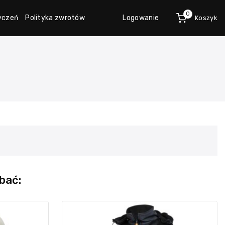
0
życzeń
Polityka zwrotów
Logowanie
Koszyk
bać: