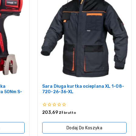
rka
Sara Długa kurtka ocieplana XL 1-08-
a 50Nm S-
720-26-36-XL
0
203,69
zł
brutto
z
5
a
Dodaj Do Koszyka