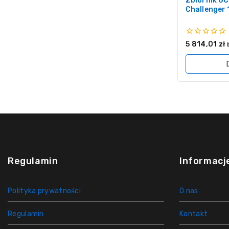
Zbiornik G
Challenger 
0
5 814,01
zł
z
5
Regulamin
Informacj
Polityka prywatności
O nas
Regulamin
Kontakt