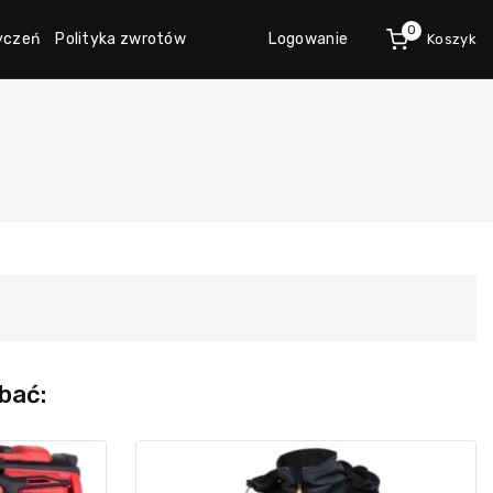
0
życzeń
Polityka zwrotów
Logowanie
Koszyk
bać: