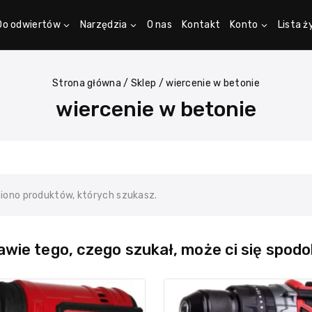
Do odwiertów
Narzędzia
O nas
Kontakt
Konto
Lista 
Strona główna
/
Sklep
/
wiercenie w betonie
wiercenie w betonie
ziono produktów, których szukasz.
wie tego, czego szukał, może ci się spodo