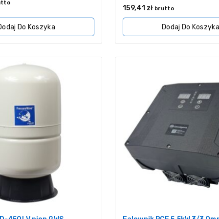
utto
0
159,41
zł
brutto
z
5
Dodaj Do Koszyka
Dodaj Do Koszyk