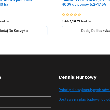
CD-450LV pion GWS
Falownik PCF 5,5kW 3/3 Om
10 bar
400V do pompy 6,2-17,5A
0
1 467,14
zł
brutto
brutto
z
5
Dodaj Do Koszyka
Dodaj Do Koszyk
e
Cennik Hurtowy
Rabaty dla wykonujących odwi
Dostawa na plac budowy lub od