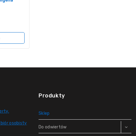
nigena
a
Produkty
erty.
Sklep
biór osobisty
Do odwiertów