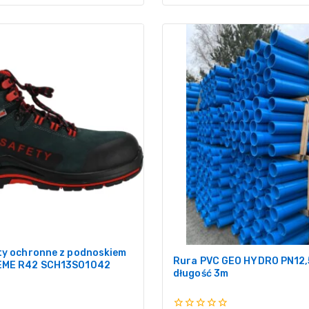
ty ochronne z podnoskiem
Rura PVC GEO HYDRO PN12,
EME R42 SCH13S01042
długość 3m