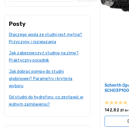
Posty
Dlaczego woda ze studni jest mętna?
Przyczyny i rozwiązania
Jak zabezpieczyć studnię na zimę?
Praktyczny poradnik
Jak dobrać pompę do studni
głębinowej? Parametry i kryteria
Schmith Op
wyboru
SCH03P100
Od studni do hydroforu: co zestawić w
jednym zamówieniu?
0
142,82
zł
br
z
5