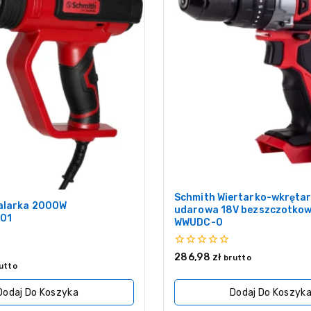
Schmith Wiertarko-wkręta
alarka 2000W
udarowa 18V bezszczotkow
01
WWUDC-0
0
286,98
zł
brutto
z
utto
5
Dodaj Do Koszyka
Dodaj Do Koszyk