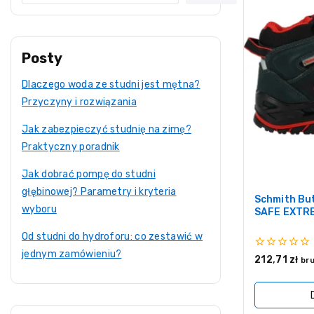
Posty
Dlaczego woda ze studni jest mętna?
Przyczyny i rozwiązania
Jak zabezpieczyć studnię na zimę?
Praktyczny poradnik
Jak dobrać pompę do studni
głębinowej? Parametry i kryteria
Schmith Bu
wyboru
SAFE EXTR
Od studni do hydroforu: co zestawić w
jednym zamówieniu?
0
212,71
zł
br
z
5