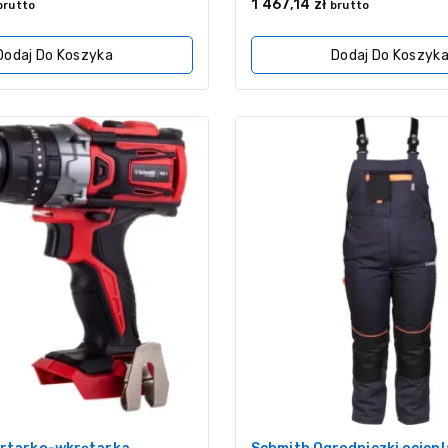
0
1 467,14
zł
brutto
brutto
z
5
Dodaj Do Koszyka
Dodaj Do Koszyk