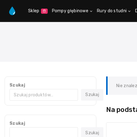
Sklep
Pompy głębinowe
Rury do studni
Szukaj
Nie znale
Szukaj
Na podsta
Szukaj
Szukaj