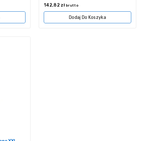
0
142,82
zł
brutto
z
5
a
Dodaj Do Koszyka