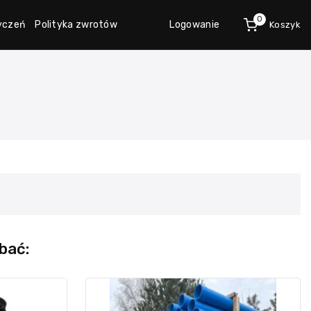
0
życzeń
Polityka zwrotów
Logowanie
Koszyk
bać: