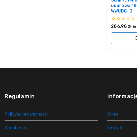
Schmith Wi
udarowa 18
WWUDC-0
0
286,98
zł
br
z
5
Regulamin
Informacj
Polityka prywatności
O nas
Regulamin
Kontakt