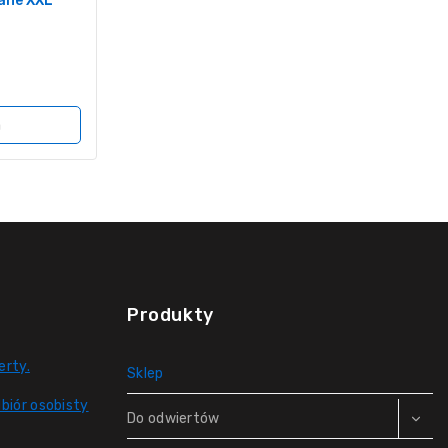
lane XXL
a
Produkty
erty.
Sklep
biór osobisty
Do odwiertów