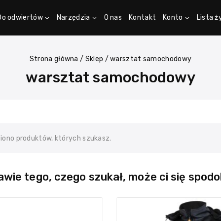
Do odwiertów
Narzędzia
O nas
Kontakt
Konto
Lista 
Strona główna
/
Sklep
/
warsztat samochodowy
warsztat samochodowy
ziono produktów, których szukasz.
wie tego, czego szukał, może ci się spodo