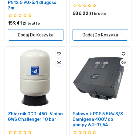
PN12,5 90×5,4 długość
3m
0
686,22
zł
brutto
z
5
0
159,41
zł
brutto
z
5
Dodaj Do Koszyka
Dodaj Do Koszyka
Zbiornik GCD-450LV pion
Falownik PCF 5,5kW 3/3
GWS Challenger 10 bar
Omnigena 400V do
pompy 6,2-17,5A