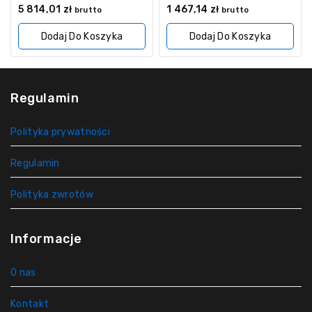
0
0
5 814,01
zł
1 467,14
zł
brutto
brutto
z
z
5
5
Dodaj Do Koszyka
Dodaj Do Koszyka
Regulamin
Polityka prywatności
Regulamin
Polityka zwrotów
Informacje
O nas
Kontakt