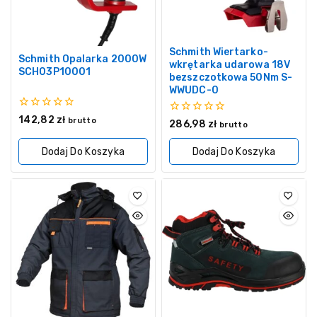
Schmith Wiertarko-
Schmith Opalarka 2000W
wkrętarka udarowa 18V
SCH03P10001
bezszczotkowa 50Nm S-
WWUDC-0
0
142,82
zł
brutto
0
286,98
zł
brutto
z
z
5
5
Dodaj Do Koszyka
Dodaj Do Koszyka