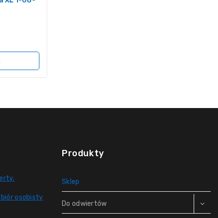
a XL 1-08-
a
Produkty
erty.
Sklep
biór osobisty
Do odwiertów