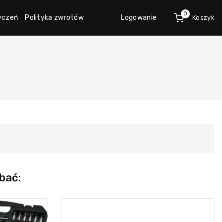
0
życzeń
Polityka zwrotów
Logowanie
Koszyk
bać: