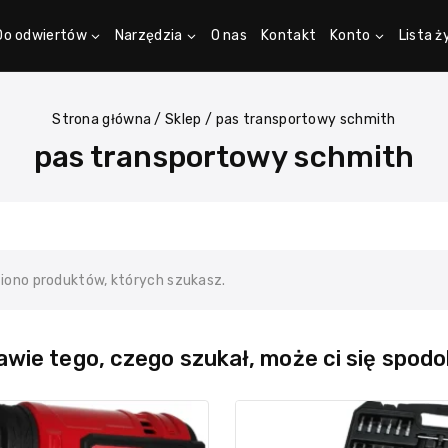
Do odwiertów
Narzędzia
O nas
Kontakt
Konto
Lista 
Strona główna
/
Sklep
/
pas transportowy schmith
pas transportowy schmith
ziono produktów, których szukasz.
wie tego, czego szukał, może ci się spodo