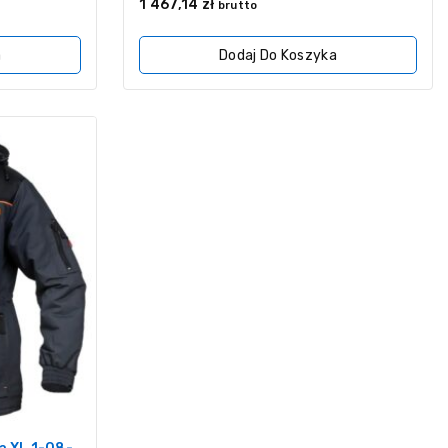
0
1 467,14
zł
brutto
z
5
a
Dodaj Do Koszyka