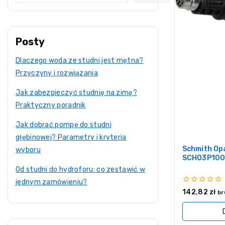
Posty
Dlaczego woda ze studni jest mętna?
Przyczyny i rozwiązania
Jak zabezpieczyć studnię na zimę?
Praktyczny poradnik
Jak dobrać pompę do studni
głębinowej? Parametry i kryteria
Schmith Op
wyboru
SCH03P100
Od studni do hydroforu: co zestawić w
jednym zamówieniu?
0
142,82
zł
br
z
5