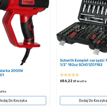
Schmith Komplet narzędzi 1
1/2” 182cz SCH01Z01182
alarka 2000W
01
0
686,22
zł
brutto
z
5
utto
Dodaj Do Koszyka
Dodaj Do Koszyk