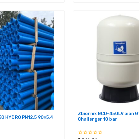
Zbiornik GCD-450LV pion 
EO HYDRO PN12,5 90×5,4
Challenger 10 bar