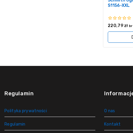
Schmith Ogr
S1156-XXL
0
220,79
zł
br
z
5
Regulamin
Informacj
Polityka prywatności
O nas
Regulamin
Kontakt