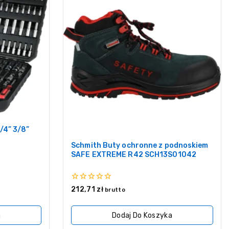
/4” 3/8”
Schmith Buty ochronne z podnoskiem
SAFE EXTREME R42 SCH13S01042
0
212,71
zł
brutto
z
5
a
Dodaj Do Koszyka