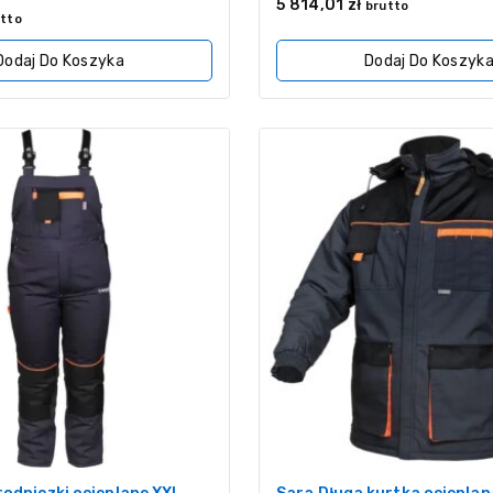
0
5 814,01
zł
brutto
z
tto
5
Dodaj Do Koszyka
Dodaj Do Koszyk