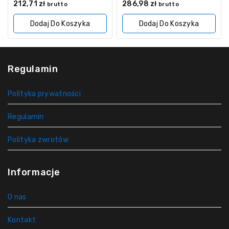
0
0
212,71
zł
286,98
zł
brutto
brutto
z
z
5
5
Dodaj Do Koszyka
Dodaj Do Koszyka
Regulamin
Polityka prywatności
Regulamin
Polityka zwrotów
Informacje
O nas
Kontakt