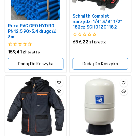
Schmith Komplet
narzędzi 1/4” 3/8” 1/2”
Rura PVC GEO HYDRO
182cz SCH01Z01182
PN12,5 90×5,4 długość
3m
0
686,22
zł
brutto
z
5
0
159,41
zł
brutto
z
5
Dodaj Do Koszyka
Dodaj Do Koszyka