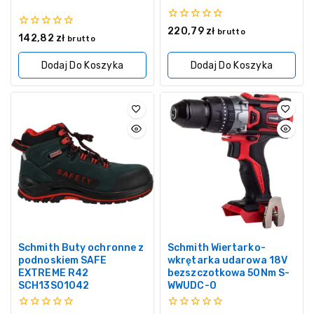
0
220,79
zł
brutto
0
142,82
zł
z
brutto
z
5
5
Dodaj Do Koszyka
Dodaj Do Koszyka
Schmith Buty ochronne z
Schmith Wiertarko-
podnoskiem SAFE
wkrętarka udarowa 18V
EXTREME R42
bezszczotkowa 50Nm S-
SCH13S01042
WWUDC-0