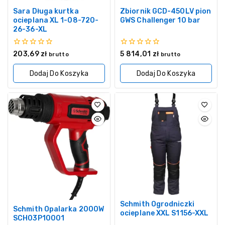
Sara Długa kurtka
Zbiornik GCD-450LV pion
ocieplana XL 1-08-720-
GWS Challenger 10 bar
26-36-XL
0
0
203,69
zł
5 814,01
zł
brutto
brutto
z
z
5
5
Dodaj Do Koszyka
Dodaj Do Koszyka
Schmith Ogrodniczki
Schmith Opalarka 2000W
ocieplane XXL S1156-XXL
SCH03P10001