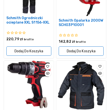
Schmith Ogrodniczki
Schmith Opalarka 2000W
ocieplane XXL S1156-XXL
SCH03P10001
0
220,79
zł
brutto
0
142,82
zł
z
brutto
z
5
5
Dodaj Do Koszyka
Dodaj Do Koszyka