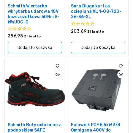
Schmith Wiertarko-
Sara Długa kurtka
wkrętarka udarowa 18V
ocieplana XL 1-08-720-
bezszczotkowa 50Nm S-
26-36-XL
WWUDC-0
0
203,69
zł
brutto
z
0
286,98
zł
brutto
5
z
5
Dodaj Do Koszyka
Dodaj Do Koszyka
Schmith Buty ochronne z
Falownik PCF 5,5kW 3/3
podnoskiem SAFE
Omnigena 400V do