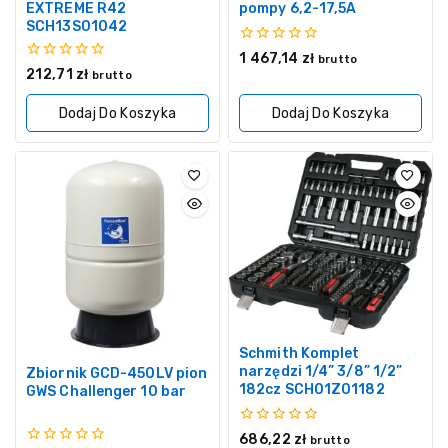
EXTREME R42
pompy 6,2-17,5A
SCH13S01042
0
1 467,14
zł
brutto
z
0
212,71
zł
brutto
5
z
5
Dodaj Do Koszyka
Dodaj Do Koszyka
Schmith Komplet
narzędzi 1/4” 3/8” 1/2”
Zbiornik GCD-450LV pion
182cz SCH01Z01182
GWS Challenger 10 bar
0
686,22
zł
brutto