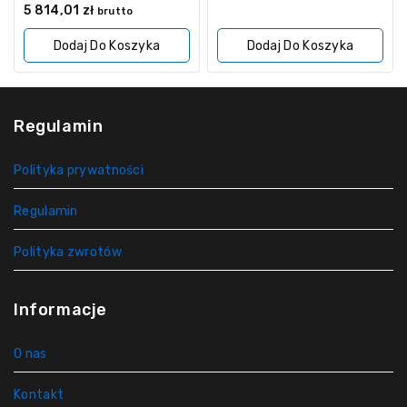
z
0
5 814,01
zł
brutto
5
z
5
Dodaj Do Koszyka
Dodaj Do Koszyka
Regulamin
Polityka prywatności
Regulamin
Polityka zwrotów
Informacje
O nas
Kontakt