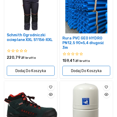
Schmith Ogrodniczki
Rura PVC GEO HYDRO
ocieplane XXL S1156-XXL
PN12,5 90×5,4 długość
3m
0
220,79
zł
brutto
0
159,41
zł
z
brutto
z
5
5
Dodaj Do Koszyka
Dodaj Do Koszyka