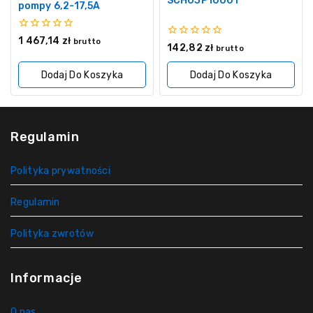
SCH03P10001
pompy 6,2-17,5A
0
1 467,14
zł
brutto
0
142,82
zł
z
brutto
z
5
5
Dodaj Do Koszyka
Dodaj Do Koszyka
Regulamin
Polityka prywatności
Regulamin
Polityka zwrotów
Informacje
O nas