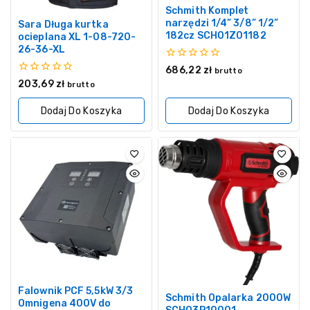
Schmith Komplet
narzędzi 1/4” 3/8” 1/2”
Sara Długa kurtka
182cz SCH01Z01182
ocieplana XL 1-08-720-
26-36-XL
0
686,22
zł
brutto
z
0
203,69
zł
brutto
5
z
5
Dodaj Do Koszyka
Dodaj Do Koszyka
Falownik PCF 5,5kW 3/3
Schmith Opalarka 2000W
Omnigena 400V do