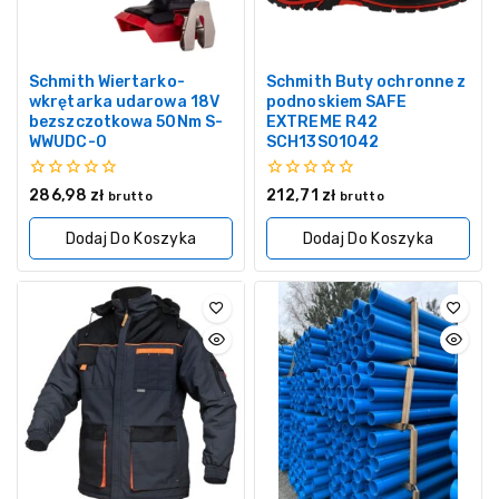
Schmith Wiertarko-
Schmith Buty ochronne z
wkrętarka udarowa 18V
podnoskiem SAFE
bezszczotkowa 50Nm S-
EXTREME R42
WWUDC-0
SCH13S01042
0
0
286,98
zł
212,71
zł
brutto
brutto
z
z
5
5
Dodaj Do Koszyka
Dodaj Do Koszyka