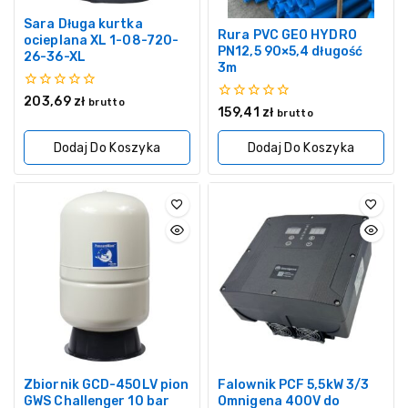
Sara Długa kurtka
Rura PVC GEO HYDRO
ocieplana XL 1-08-720-
PN12,5 90×5,4 długość
26-36-XL
3m
0
203,69
zł
brutto
0
159,41
zł
z
brutto
z
5
5
Dodaj Do Koszyka
Dodaj Do Koszyka
Zbiornik GCD-450LV pion
Falownik PCF 5,5kW 3/3
GWS Challenger 10 bar
Omnigena 400V do