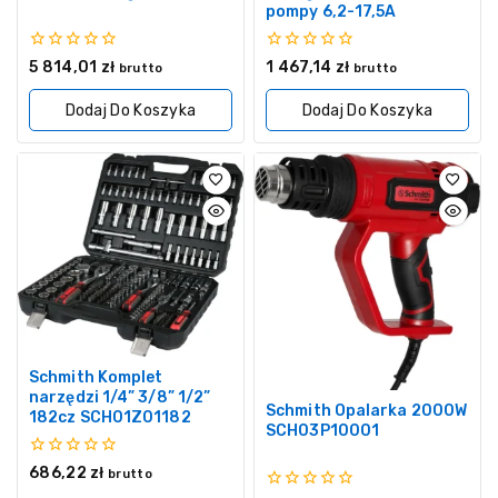
pompy 6,2-17,5A
0
0
5 814,01
zł
1 467,14
zł
brutto
brutto
z
z
5
5
Dodaj Do Koszyka
Dodaj Do Koszyka
Schmith Komplet
narzędzi 1/4” 3/8” 1/2”
Schmith Opalarka 2000W
182cz SCH01Z01182
SCH03P10001
0
686,22
zł
brutto
z