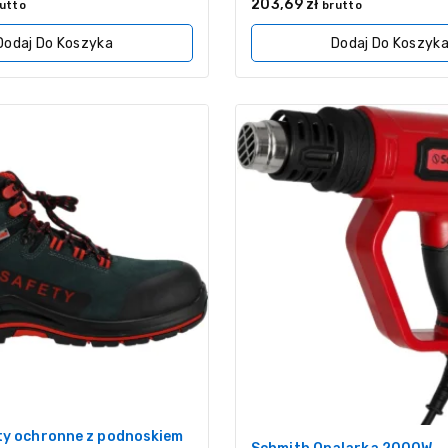
0
203,69
zł
utto
brutto
z
5
Dodaj Do Koszyka
Dodaj Do Koszyk
ty ochronne z podnoskiem