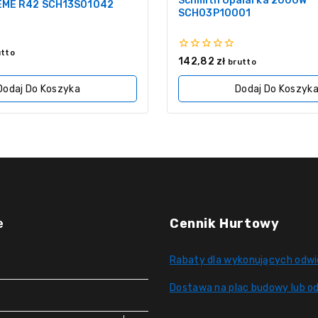
Schmith Opalarka 2000W
EME R42 SCH13S01042
SCH03P10001
utto
0
142,82
zł
brutto
z
5
Dodaj Do Koszyka
Dodaj Do Koszyk
e
Cennik Hurtowy
Rabaty dla wykonujących odwi
Dostawa na plac budowy lub od