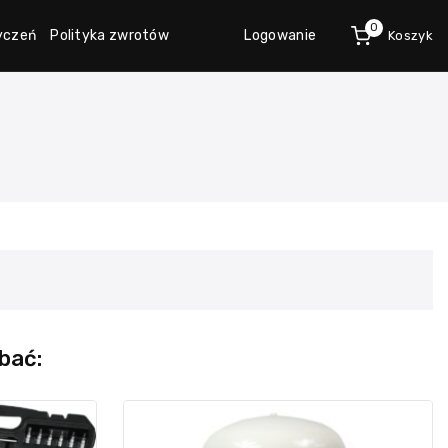
0
życzeń
Polityka zwrotów
Logowanie
Koszyk
bać: