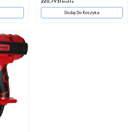
0
220,79
zł
brutto
z
5
a
Dodaj Do Koszyka