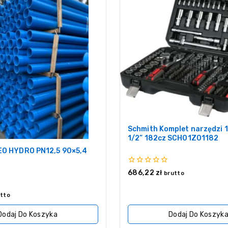
Schmith Komplet narzędzi 1
1/2” 182cz SCH01Z01182
EO HYDRO PN12,5 90×5,4
0
686,22
zł
brutto
z
5
tto
Dodaj Do Koszyka
Dodaj Do Koszyk