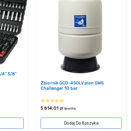
/4” 3/8”
Zbiornik GCD-450LV pion GWS
Challenger 10 bar
0
5 814,01
zł
brutto
z
5
a
Dodaj Do Koszyka