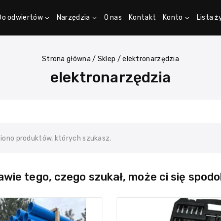
Do odwiertów
Narzędzia
O nas
Kontakt
Konto
Lista 
Strona główna
/
Sklep
/
elektronarzędzia
elektronarzędzia
ziono produktów, których szukasz.
wie tego, czego szukał, może ci się spodo