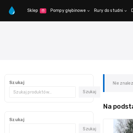
Sklep
Pompy głębinowe
Rury do studni
Szukaj
Nie znale
Szukaj
Na podsta
Szukaj
Szukaj