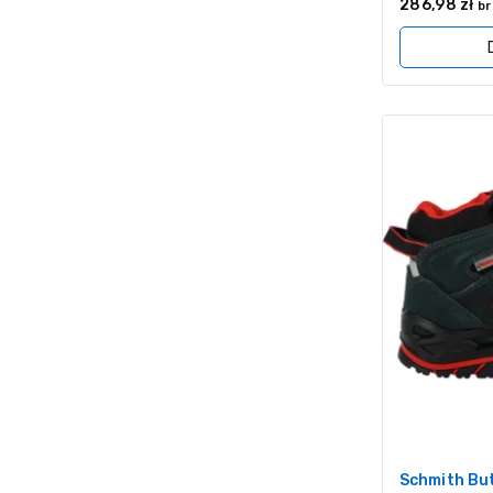
0
286,98
zł
br
z
5
Schmith Bu