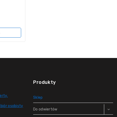
a
Produkty
erty.
Sklep
biór osobisty
Do odwiertów