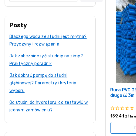
Posty
Dlaczego woda ze studni jest mętna?
Przyczyny i rozwiązania
Jak zabezpieczyć studnię na zimę?
Praktyczny poradnik
Jak dobrać pompę do studni
głębinowej? Parametry i kryteria
Rura PVC G
wyboru
długość 3m
Od studni do hydroforu: co zestawić w
jednym zamówieniu?
0
159,41
zł
bru
z
5