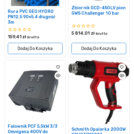
Zbiornik GCD-450LV pion
Rura PVC GEO HYDRO
GWS Challenger 10 bar
PN12,5 90×5,4 długość
3m
0
5 814,01
zł
brutto
0
159,41
zł
z
brutto
z
5
5
Dodaj Do Koszyka
Dodaj Do Koszyka
Falownik PCF 5,5kW 3/3
Schmith Opalarka 2000W
Omnigena 400V do