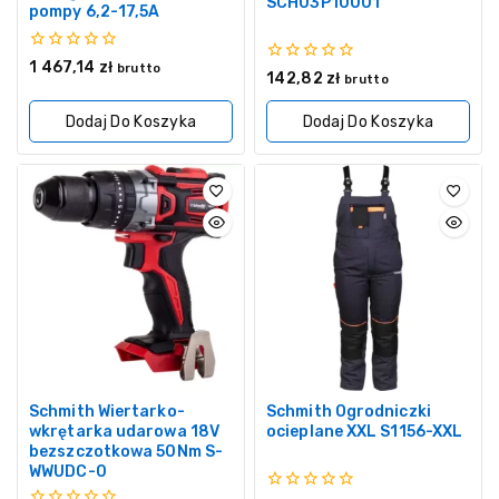
SCH03P10001
pompy 6,2-17,5A
0
1 467,14
zł
brutto
0
142,82
zł
z
brutto
z
5
5
Dodaj Do Koszyka
Dodaj Do Koszyka
Schmith Wiertarko-
Schmith Ogrodniczki
wkrętarka udarowa 18V
ocieplane XXL S1156-XXL
bezszczotkowa 50Nm S-
WWUDC-0