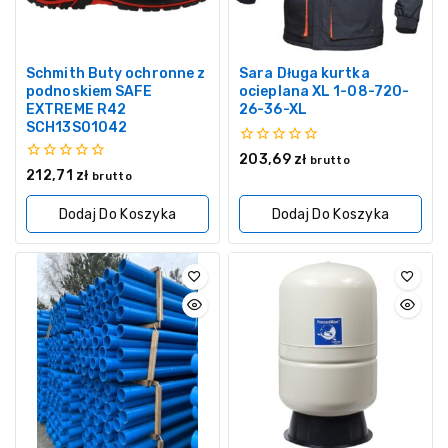
Schmith Buty ochronne z
Sara Długa kurtka
podnoskiem SAFE
ocieplana XL 1-08-720-
EXTREME R42
26-36-XL
SCH13S01042
0
203,69
zł
brutto
z
0
212,71
zł
brutto
5
z
5
Dodaj Do Koszyka
Dodaj Do Koszyka