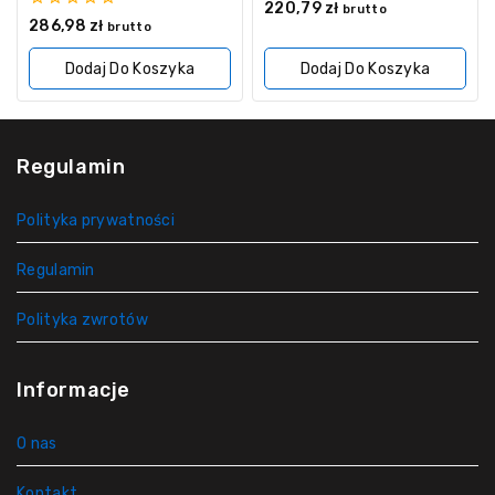
0
220,79
zł
brutto
z
0
286,98
zł
brutto
5
z
5
Dodaj Do Koszyka
Dodaj Do Koszyka
Regulamin
Polityka prywatności
Regulamin
Polityka zwrotów
Informacje
O nas
Kontakt