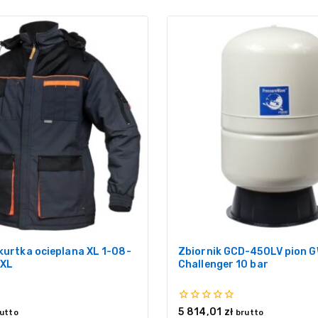
kurtka ocieplana XL 1-08-
Zbiornik GCD-450LV pion 
-XL
Challenger 10 bar
0
5 814,01
zł
utto
brutto