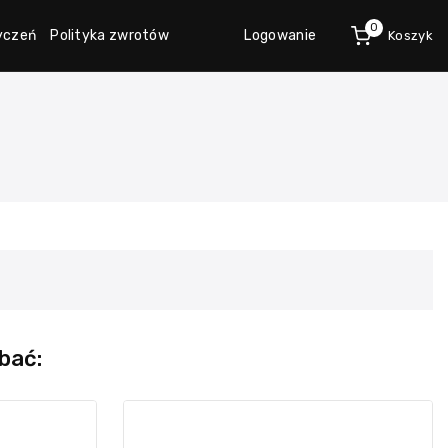
0
życzeń
Polityka zwrotów
Logowanie
Koszyk
bać: