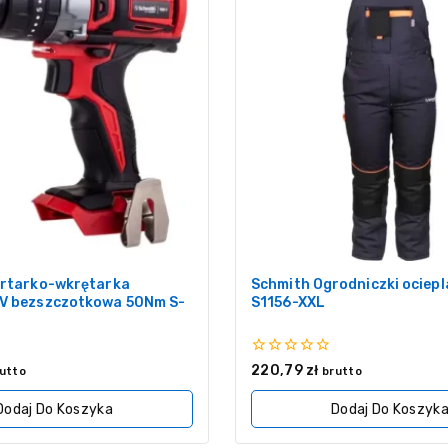
ertarko-wkrętarka
Schmith Ogrodniczki ociep
V bezszczotkowa 50Nm S-
S1156-XXL
0
220,79
zł
utto
brutto
z
5
Dodaj Do Koszyka
Dodaj Do Koszyk