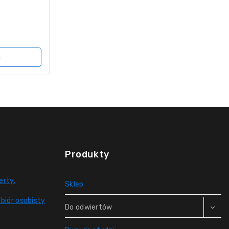
a
Produkty
erty.
Sklep
biór osobisty
Do odwiertów