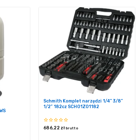
Schmith Komplet narzędzi 1/4” 3/8”
1/2” 182cz SCH01Z01182
GWS
0
686,22
zł
brutto
z
5