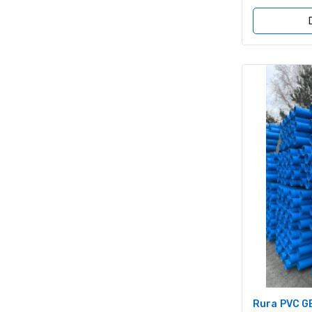
z
5
Rura PVC G