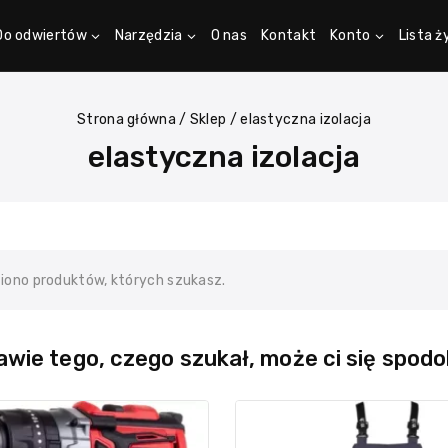
Do odwiertów
Narzędzia
O nas
Kontakt
Konto
Lista 
Strona główna
/
Sklep
/
elastyczna izolacja
elastyczna izolacja
ziono produktów, których szukasz.
wie tego, czego szukał, może ci się spodo