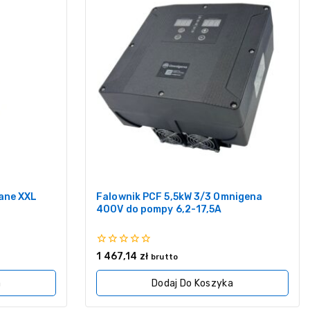
lane XXL
Falownik PCF 5,5kW 3/3 Omnigena
400V do pompy 6,2-17,5A
0
1 467,14
zł
brutto
z
5
a
Dodaj Do Koszyka