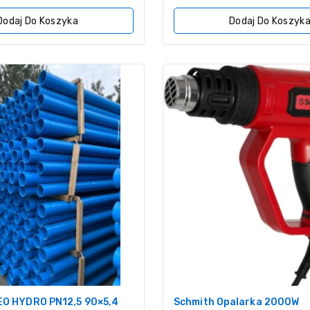
z
5
Dodaj Do Koszyka
Dodaj Do Koszyk
EO HYDRO PN12,5 90×5,4
Schmith Opalarka 2000W