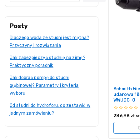
Posty
Dlaczego woda ze studni jest mętna?
Przyczyny i rozwiązania
Jak zabezpieczyć studnię na zimę?
Praktyczny poradnik
Jak dobrać pompę do studni
głębinowej? Parametry i kryteria
Schmith Wi
wyboru
udarowa 18
WWUDC-0
Od studni do hydroforu: co zestawić w
jednym zamówieniu?
0
286,98
zł
br
z
5