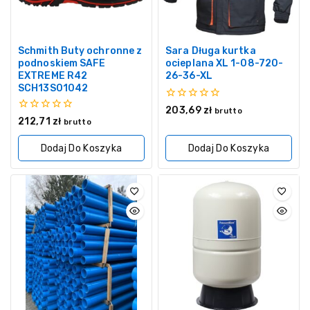
Schmith Buty ochronne z
Sara Długa kurtka
podnoskiem SAFE
ocieplana XL 1-08-720-
EXTREME R42
26-36-XL
SCH13S01042
0
203,69
zł
brutto
z
0
212,71
zł
brutto
5
z
5
Dodaj Do Koszyka
Dodaj Do Koszyka