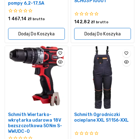
SCH03P10001
pompy 6,2-17,5A
0
1 467,14
zł
brutto
0
142,82
zł
z
brutto
z
5
5
Dodaj Do Koszyka
Dodaj Do Koszyka
Schmith Wiertarko-
Schmith Ogrodniczki
wkrętarka udarowa 18V
ocieplane XXL S1156-XXL
bezszczotkowa 50Nm S-
WWUDC-0