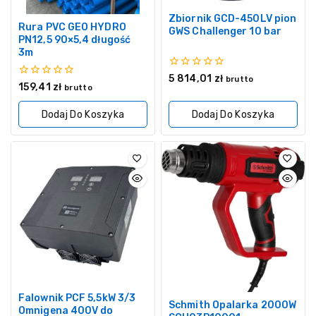
Zbiornik GCD-450LV pion
Rura PVC GEO HYDRO
GWS Challenger 10 bar
PN12,5 90×5,4 długość
3m
0
5 814,01
zł
brutto
0
159,41
zł
z
brutto
z
5
5
Dodaj Do Koszyka
Dodaj Do Koszyka
Falownik PCF 5,5kW 3/3
Schmith Opalarka 2000W
Omnigena 400V do