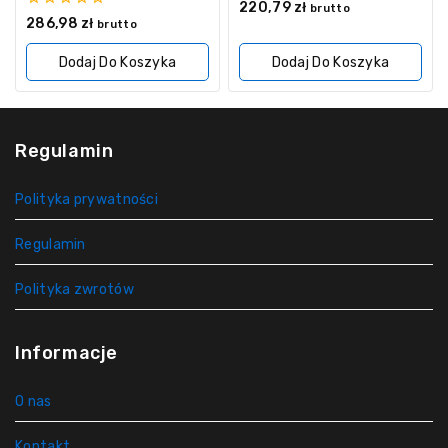
0
220,79
zł
brutto
z
0
286,98
zł
brutto
5
z
5
Dodaj Do Koszyka
Dodaj Do Koszyka
Regulamin
Polityka prywatności
Regulamin
Polityka zwrotów
Informacje
O nas
Kontakt