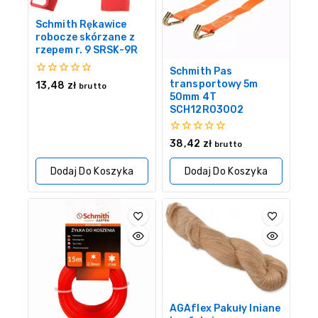
Schmith Rękawice
robocze skórzane z
rzepem r. 9 SRSK-9R
Schmith Pas
0
transportowy 5m
13,48
zł
brutto
z
50mm 4T
5
SCH12R03002
0
38,42
zł
brutto
z
5
Dodaj Do Koszyka
Dodaj Do Koszyka
AGAflex Pakuły lniane