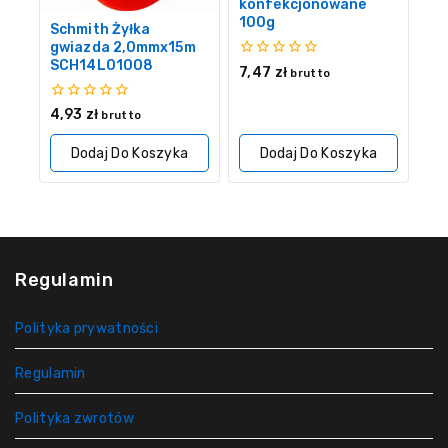
konfekcjonowane
100g
Schmith Żyłka
gwiazda 2,0mmx15m
SCH14L01008
0
7,47
zł
brutto
z
5
0
4,93
zł
brutto
z
5
Dodaj Do Koszyka
Dodaj Do Koszyka
Regulamin
Polityka prywatności
Regulamin
Polityka zwrotów