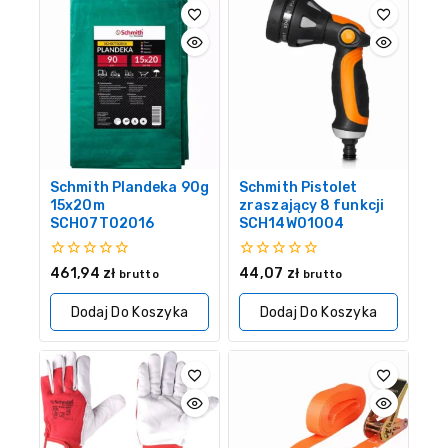
Schmith Plandeka 90g
Schmith Pistolet
15x20m
zraszający 8 funkcji
SCH07T02016
SCH14W01004
0
0
461,94
zł
44,07
zł
brutto
brutto
z
z
5
5
Dodaj Do Koszyka
Dodaj Do Koszyka