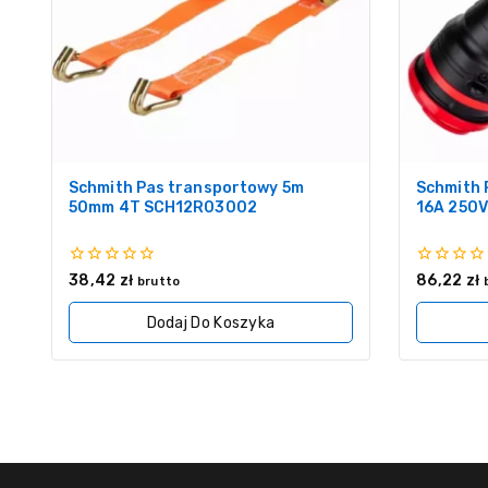
Schmith Pas transportowy 5m
Schmith 
50mm 4T SCH12R03002
16A 250V
0
0
38,42
zł
86,22
zł
brutto
z
z
5
5
Dodaj Do Koszyka