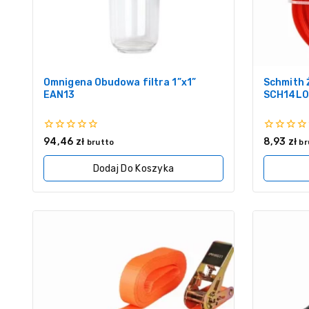
Omnigena Obudowa filtra 1”x1”
Schmith 
EAN13
SCH14L0
0
0
94,46
zł
8,93
zł
brutto
br
z
z
5
5
Dodaj Do Koszyka