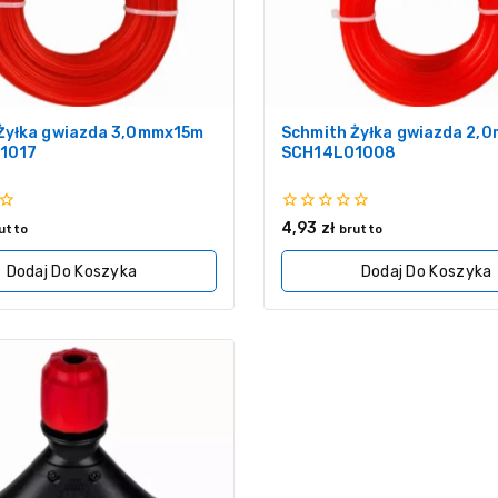
Żyłka gwiazda 3,0mmx15m
Schmith Żyłka gwiazda 2,
1017
SCH14L01008
0
4,93
zł
utto
brutto
z
5
Dodaj Do Koszyka
Dodaj Do Koszyka