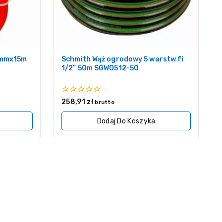
0mmx15m
Schmith Wąż ogrodowy 5 warstw fi
1/2” 50m SGWO512-50
0
258,91
zł
brutto
z
5
Dodaj Do Koszyka