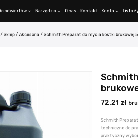
Do odwiertów
Narzędzia
O nas
Kontakt
Konto
Lista 
/
Sklep
/
Akcesoria
/
Schmith Preparat do mycia kostki brukowej
Schmith
brukowe
72,21
zł
bru
Schmith Preparat
techniczne do pr
praktyczny wybór