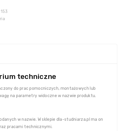
9153
ria
orium techniczne
znaczony do prac pomocniczych, montażowych lub
uwagę na parametry widoczne w nazwie produktu.
odanych w nazwie. W sklepie dla-studniarza.pl ma on
oraz pracami technicznymi.