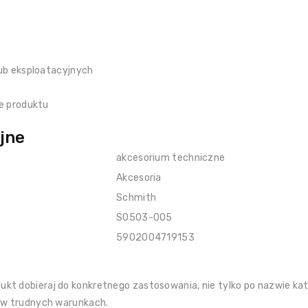
ub eksploatacyjnych
e produktu
jne
akcesorium techniczne
Akcesoria
Schmith
S0503-005
5902004719153
kt dobieraj do konkretnego zastosowania, nie tylko po nazwie kat
h w trudnych warunkach.