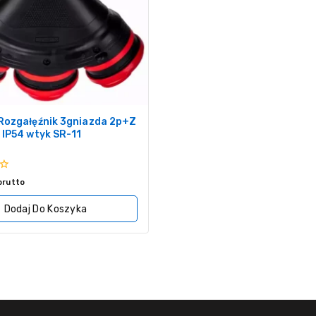
Rozgałęźnik 3gniazda 2p+Z
 IP54 wtyk SR-11
brutto
Dodaj Do Koszyka