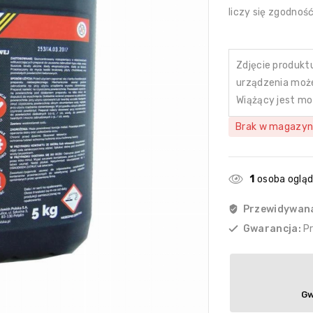
liczy się zgodno
Zdjęcie produkt
urządzenia może 
Wiążący jest mo
Brak w magazyn
1
osoba oglą
Przewidywan
Gwarancja:
P
Gw