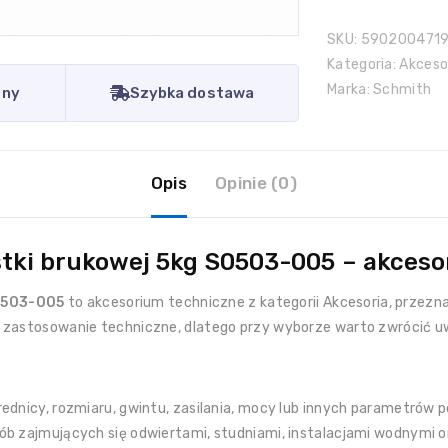
SKU:
590200471
Kategoria:
Akceso
Marka:
Schmith
eny
Szybka dostawa
Opis
Opinie (0)
stki brukowej 5kg S0503-005 – akces
S0503-005
to akcesorium techniczne z kategorii Akcesoria, prze
e zastosowanie techniczne, dlatego przy wyborze warto zwrócić 
ednicy, rozmiaru, gwintu, zasilania, mocy lub innych parametrów p
ób zajmujących się odwiertami, studniami, instalacjami wodnymi 