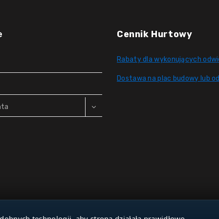
e
Cennik Hurtowy
Rabaty dla wykonujących odwi
Dostawa na plac budowy lub od
nta
dobnych technologii, aby strona działała prawidłowo,